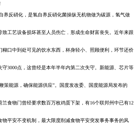
！
自养反硝化，是氢自养反硝化菌操纵无机物做为碳源，氢气做
致工艺设备损坏甚至人员伤亡﹐形成生命财富丧失。近年来跟
糊口中到处可见的饮水东西，杯身轻小、照顾便利，环节还价
3000点，这曾经是本年半年内第二次失守。新能源、芯片等
鞭策能源，确保能源供应”。国度发改委、国度能源局发布的
食物门曾经要求数百万枚鸡蛋下架，有16个联邦州中已有12
物平安不变机制，最大限度削减食物平安突发事务事务的风