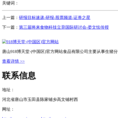
关键词：
上一篇：
研报目标速递-研报-股票频道-证券之星
下一篇：
第三届将来食物科技立异国际研讨会-娄文怯传授
唐山918博天堂·(中国区)官方网站食品有限公司主要从事生
查看详情 >>
联系信息
地址：
河北省唐山市玉田县陈家铺乡高文铺村西
网址：