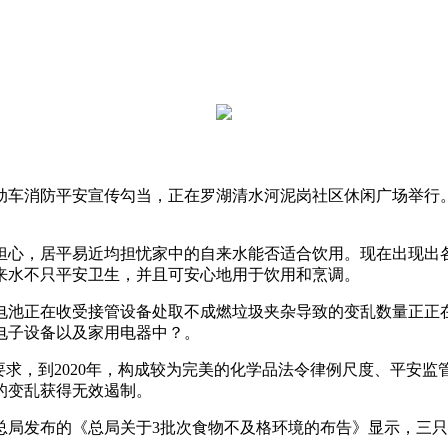
车消防平安宣传勾当，正在罗湖清水河泥岗社区休闲广场举行
心，居平易近均担忧家中的自来水能否适合饮用。现在出现出各
来水不只平安卫生，并且可安心地用于饮用和烹调。
池正在收受接管设备处取不成燃垃圾夹杂导致的变乱数量正正在
电子设备以及家用电器中？。
求，到2020年，构成较为完美的化学品法令律例尺度、平安监
的变乱获得无效遏制。
布的《总局关于3批次食物不及格环境的布告》显示，三只松鼠