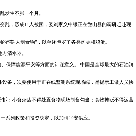
变乱发生不脚一个月。
平安变乱，形成11人被困，委刘家义中缀正在微山县的调研赶赴现
的“实·人制食物”，以至还包罗了各类肉类和鸡蛋。
地方清水器。
油、保障能源平安等方面的计谋意义。 中国是全球最大的石油消
设备，次要使用于正在线监测系统现场端，是提示工做人员快
拆；小食杂店不得处置食物现场制售勾当；食物摊贩不得运营
了一系列政策和投资决定，以加强平安供应。