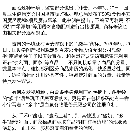
面临这种环境，监管部分也出手冲击。本年3月27日，国
度卫生健康委会同国度市场监视办理总局发布了50项食物平安
国度尺度和9项尺度点窜单。此中明白提出，不答应再利用“不
添加”“零添加”等用语对食物配料进行出格强调。商标争议也
由相关部分逐渐规范。
雷同的环境还有今麦郎旗下的“1袋半”商标。2020年9月29
日，国度学问产权局裁定对今麦郎食物股份无限公司“1袋
半”商标的注册予以无效宣布。相关裁定认定该商标审定利用
正在“便利面、面条”等商品上，不只间接暗示了商品的分量、
数量等特点，难以起到区分商品来历的感化，缺乏显著性。同
时，诉争商标的注册还具有性，容易使对商品的分量、数量等
特点发生误认。
有网友发视频称，白象多半袋便利面的包拆上，多半袋
的“多半”后呈现了代表商标的®。更是正在包拆条码处有一样
小字写着：“多半”是白象食物股份无限公司的注册商标。
从“千禾0”酱油、“壹号土猪”，到“其他没了”酸奶、“多
半”袋便利面，商家操纵商标取商品特征“打擦边球”的现象愈
演愈烈，正正在一步步透支着消费者的信赖。