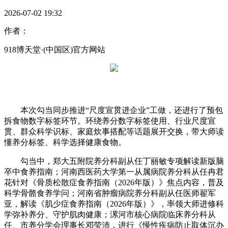
2026-07-02 19:32
作者：
918博天堂·(中国区)官方网站
本次勾当同步推进“尺度宣贯进企业”工做，还进行了预包
拆食物数字标签环节。环绕养分数字标签使用、行业尺度宣
贯、群众科学识标、家庭炊事搭配等话题展开交换，带大师读
懂养分标签、科学选择健康食物。
勾当中，郑大五附院养分科副从任丁丽敏专项解读新版脑
卒中食养指南；河南西医药大学第一从属病院养分科从任冉君
花针对《骨质松散症食养指南（2026年版）》焦点内容，普及
科学骨骼食养学问；河南省肿瘤病院养分科副从任医师翟军
亚，解读《肌少症食养指南（2026年版）》，率领大师进修科
学弥补养分、守护肌肉健康；漯河市核心病院临床养分科从
任、市养分学会理事长邓莹沛，进行《慢性疾病防止取体沉办