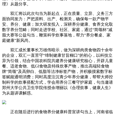
理》从题分享。
双汇将以此次勾当为新起点，正在质量、立异、义务三方
面协同发力：严把原料、出产、检测关，确保每一款产物平
安、养分、健康；加大研发投入，深耕养分健康、食养文化取
数字养分范畴；同时走进学校、社区、家庭，通过“简颂杯”减
脂大赛等公益勾当，鞭策科学炊事落地，帮力“养分餐桌、家
庭健康”新风尚。
双汇成长董事长万雄伟暗示，做为深耕肉类食物四十余年
的企业，双汇一直苦守“缔制健康甘旨糊口”的初心，以科技立
异为引领，结合中国农科院共建养分健康研究核心，开辟儿童
餐、适老食物、低GI食物及特殊炊事产物，推出高端轻食物
牌“简颂”及高卵白、低脂等洁净标签产物，并积极摸索数字标
签赋能通明消费；同时高度注沉青少年养分健康，帮帮大师控
制科学的炊事搭配方式，学会用养分三餐守护家庭，勾当邀请
郑州大学公共卫生学院传授余增丽以《合理炊事，健康人生》
为从题讲课解惑。
正在随后进行的食物养分健康科普宣讲勾当上，河南省临