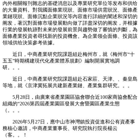
內外相關報刊雜志的基礎消息以及專業研究單位等发布和供给
的大量資料。對我國面條業現狀、面條市場供需狀況、面條產
業鏈現狀、面條沉點企業狀況等內容進行詳細的闡述和深切的
阐发，著沉對面條市場發展動向做了詳盡深切的阐发，并根據
行業的發展軌跡對未來的發展前景與趨勢做了審慎的判斷，為
面條產業投資者尋找新的投資機會。為企業领会面條、投資該
領域供给決策參考依據。
近日，中商產業研究院課題組赴梅州市，就《梅州市“十
五五”時期構建現代化產業體系規劃》編制開展實地調
研。。。
近日，中商產業研究院課題組赴石家莊、天津、、秦皇島
等地，就《京津冀拓展共建新產業鏈、產業集群研究。。。
5月28日，由廣東省產業園區協會聯合近100家商協會配合
組織的“2026第四屆產業園區發展大會暨園區產業生態
（。。。
2026年5月27日，應中山市神灣鎮投資促進和公有資產事
務核心邀請，中商產業董事長、研究院執行院長楊云
（客。。！