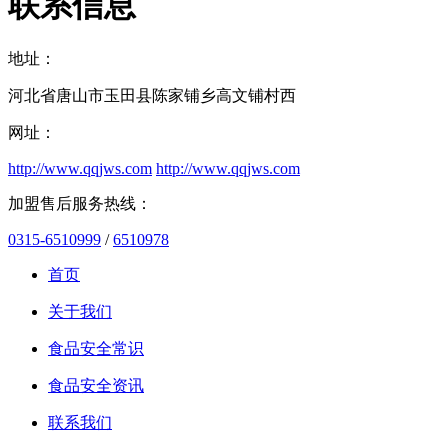
联系信息
地址：
河北省唐山市玉田县陈家铺乡高文铺村西
网址：
http://www.qqjws.com
http://www.qqjws.com
加盟售后服务热线：
0315-6510999
/
6510978
首页
关于我们
食品安全常识
食品安全资讯
联系我们