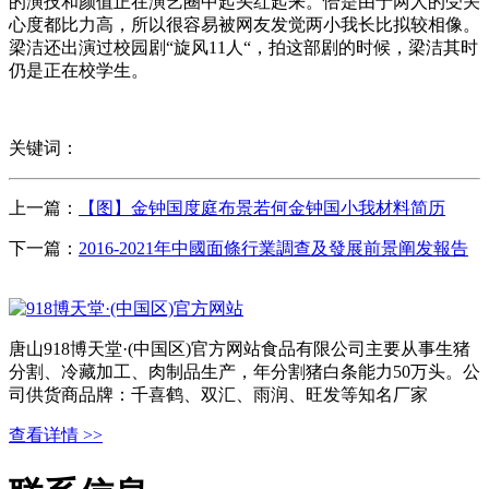
的演技和颜值正在演艺圈中起头红起来。恰是由于两人的受关
心度都比力高，所以很容易被网友发觉两小我长比拟较相像。
梁洁还出演过校园剧“旋风11人“，拍这部剧的时候，梁洁其时
仍是正在校学生。
关键词：
上一篇：
【图】金钟国度庭布景若何金钟国小我材料简历
下一篇：
2016-2021年中國面條行業調查及發展前景阐发報告
唐山918博天堂·(中国区)官方网站食品有限公司主要从事生猪
分割、冷藏加工、肉制品生产，年分割猪白条能力50万头。公
司供货商品牌：千喜鹤、双汇、雨润、旺发等知名厂家
查看详情 >>