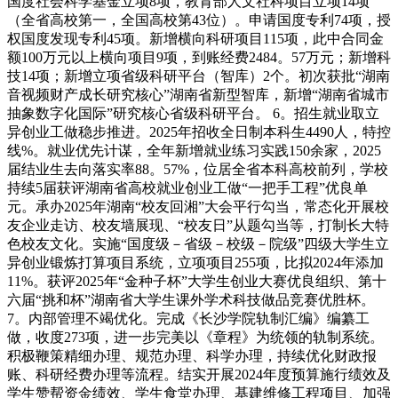
国度社会科学基金立项8项，教育部人文社科项目立项14项
（全省高校第一，全国高校第43位）。申请国度专利74项，授
权国度发现专利45项。新增横向科研项目115项，此中合同金
额100万元以上横向项目9项，到账经费2484。57万元；新增科
技14项；新增立项省级科研平台（智库）2个。初次获批“湖南
音视频财产成长研究核心”湖南省新型智库，新增“湖南省城市
抽象数字化国际”研究核心省级科研平台。 6。招生就业取立
异创业工做稳步推进。2025年招收全日制本科生4490人，特控
线%。就业优先计谋，全年新增就业练习实践150余家，2025
届结业生去向落实率88。57%，位居全省本科高校前列，学校
持续5届获评湖南省高校就业创业工做“一把手工程”优良单
元。承办2025年湖南“校友回湘”大会平行勾当，常态化开展校
友企业走访、校友墙展现、“校友日”从题勾当等，打制长大特
色校友文化。实施“国度级－省级－校级－院级”四级大学生立
异创业锻炼打算项目系统，立项项目255项，比拟2024年添加
11%。获评2025年“金种子杯”大学生创业大赛优良组织、第十
六届“挑和杯”湖南省大学生课外学术科技做品竞赛优胜杯。
7。内部管理不竭优化。完成《长沙学院轨制汇编》编纂工
做，收度273项，进一步完美以《章程》为统领的轨制系统。
积极鞭策精细办理、规范办理、科学办理，持续优化财政报
账、科研经费办理等流程。结实开展2024年度预算施行绩效及
学生赞帮资金绩效、学生食堂办理、基建维修工程项目、加强