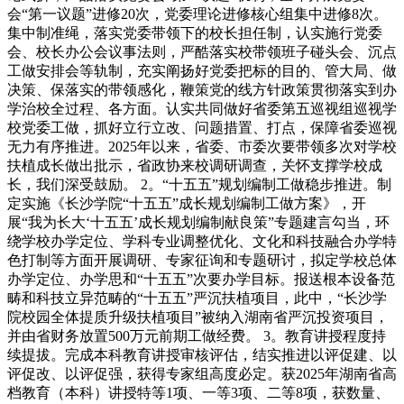
会“第一议题”进修20次，党委理论进修核心组集中进修8次。
集中制准绳，落实党委带领下的校长担任制，认实施行党委
会、校长办公会议事法则，严酷落实校带领班子碰头会、沉点
工做安排会等轨制，充实阐扬好党委把标的目的、管大局、做
决策、保落实的带领感化，鞭策党的线方针政策贯彻落实到办
学治校全过程、各方面。认实共同做好省委第五巡视组巡视学
校党委工做，抓好立行立改、问题措置、打点，保障省委巡视
无力有序推进。2025年以来，省委、市委次要带领多次对学校
扶植成长做出批示，省政协来校调研调查，关怀支撑学校成
长，我们深受鼓励。 2。“十五五”规划编制工做稳步推进。制
定实施《长沙学院“十五五”成长规划编制工做方案》，开
展“我为长大‘十五五’成长规划编制献良策”专题建言勾当，环
绕学校办学定位、学科专业调整优化、文化和科技融合办学特
色打制等方面开展调研、专家征询和专题研讨，拟定学校总体
办学定位、办学思和“十五五”次要办学目标。报送根本设备范
畴和科技立异范畴的“十五五”严沉扶植项目，此中，“长沙学
院校园全体提质升级扶植项目”被纳入湖南省严沉投资项目，
并由省财务放置500万元前期工做经费。 3。教育讲授程度持
续提拔。完成本科教育讲授审核评估，结实推进以评促建、以
评促改、以评促强，获得专家组高度必定。获2025年湖南省高
档教育（本科）讲授特等1项、一等3项、二等8项，获数量、