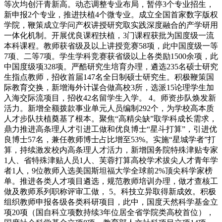
等次均创汗青新高。动态调整专业布局，暂停3个专业招生，
新申报2个专业，推进扶植4个微专业。成立全国首家数字版权
学院，鞭策成立学问产权讲授研究取实践深度融合的产学研用
一体化机制。开展优良课程扶植，3门课程获批为国度级一流
本科课程。教师获省级及以上讲授竞赛58项，此中国度级一等
7项、二等7项。学生学科竞赛获省级以上各类励1500余项，此
中国度级项328项。严酷研究生培育办理，遴选235名硕士研究
生指点教师，招收首届147名全日制硕士研究生。积极鞭策国
际教育交换，新增海外计谋合做高校3所，选派15论理学生加
入海交际流项目，招收42名留学生入学。 4。师资步队焕发新
活力。新增全额拨款事业单元人员编制292个，为学校高本质
人才步队扶植奠基了根本。聚焦“高精尖缺”取学科成长需求，
鼎力推进高条理人才引进工做和优良博士“星斗打算”，引进优
良博士57名，兼任教师博士占比增至53%。实施“星城学者”打
算，持续激发校内高条理人才活力，新增国务院特殊津贴专家
1人、省特殊津贴人员1人、芙蓉打算高校学术拔尖人才青年学
者1人，9位教师入选美国斯坦福大学全球前2%顶尖科学家榜
单。推进各类人才项目遴选，规范教师培训办理，做才查核工
做及教师系列职称评审工做， 5。科技立异取得新成效。积极
组织教师申报各级各类科研项目，此中，国度天然科学基金立
项20项（国自科立项数持续3年位居全省学院类高校首位），