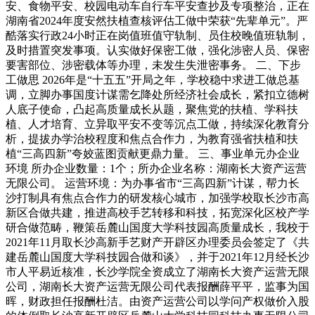
安、食物平安、校园电动车自行车平安查抄及专项整治，正在
湖南省2024年度安然扶植查核评估工做中荣获“先辈单元”。严
酷落实行政24小时正在岗值班值守轨制、员住校晚值班轨制，
及时措置突发事项。认实做好保密工做，强化涉密人员、保密
要害部位、涉密载体等办理，未发生失泄密事务。 二、下步
工做思 2026年是“十五五”开局之年，学校稳中求进工做总基
调，立脚办事国度计谋需乞降处所经济社会成长，紧扣立德树
人底子使命，凸起高质量成长从题，聚焦党的扶植、学科扶
植、人才培育、立异取平安不变等沉点工做，持续深化教育分
析，提拔办学治校程度和焦点合作力，为教育强省扶植和扶
植“三高四新”夸姣蓝图贡献更鼎力量。 三、事业单元办企业
环境 所办企业数量：1个；所办企业名称：湖南长大资产运营
无限公司。 运营环境：为办事省市“三高四新”计谋，帮力长
沙打制具有焦点合作力的研发核心城市，加强学校取长沙市高
新区合做共建，推进高校手艺转移和科技，拓宽深化区校产学
研合做范畴，鞭策岳麓山国度大学科技园高质量成长，我校于
2021年11月取长沙高新手艺财产开辟区办理委员会签定了《共
建岳麓山国度大学科技园合做和谈》，并于2021年12月经长沙
市人平易近核准，长沙学院全资成立了湖南长大资产运营无限
公司，湖南长大资产运营无限公司代表报酬薛平平，监事为国
晖，财政担任报酬杜洁。由资产运营公司以学问产权做价入股