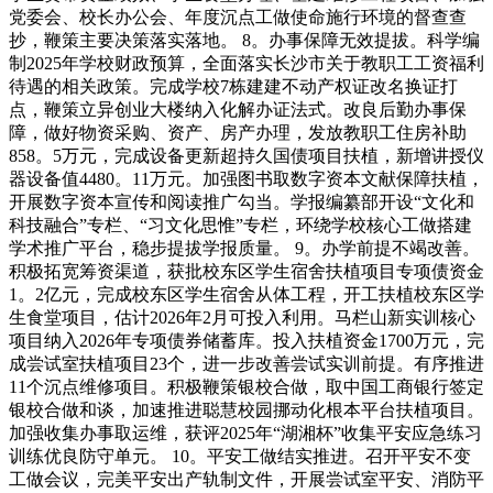
党委会、校长办公会、年度沉点工做使命施行环境的督查查
抄，鞭策主要决策落实落地。 8。办事保障无效提拔。科学编
制2025年学校财政预算，全面落实长沙市关于教职工工资福利
待遇的相关政策。完成学校7栋建建不动产权证改名换证打
点，鞭策立异创业大楼纳入化解办证法式。改良后勤办事保
障，做好物资采购、资产、房产办理，发放教职工住房补助
858。5万元，完成设备更新超持久国债项目扶植，新增讲授仪
器设备值4480。11万元。加强图书取数字资本文献保障扶植，
开展数字资本宣传和阅读推广勾当。学报编纂部开设“文化和
科技融合”专栏、“习文化思惟”专栏，环绕学校核心工做搭建
学术推广平台，稳步提拔学报质量。 9。办学前提不竭改善。
积极拓宽筹资渠道，获批校东区学生宿舍扶植项目专项债资金
1。2亿元，完成校东区学生宿舍从体工程，开工扶植校东区学
生食堂项目，估计2026年2月可投入利用。马栏山新实训核心
项目纳入2026年专项债券储蓄库。投入扶植资金1700万元，完
成尝试室扶植项目23个，进一步改善尝试实训前提。有序推进
11个沉点维修项目。积极鞭策银校合做，取中国工商银行签定
银校合做和谈，加速推进聪慧校园挪动化根本平台扶植项目。
加强收集办事取运维，获评2025年“湖湘杯”收集平安应急练习
训练优良防守单元。 10。平安工做结实推进。召开平安不变
工做会议，完美平安出产轨制文件，开展尝试室平安、消防平