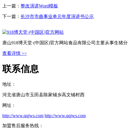
上一篇：
整改演讲Word模板
下一篇：
长沙市市曲事业单元年度演讲书公示
唐山918博天堂·(中国区)官方网站食品有限公司主要从事生
查看详情 >>
联系信息
地址：
河北省唐山市玉田县陈家铺乡高文铺村西
网址：
http://www.qqjws.com
http://www.qqjws.com
加盟售后服务热线：