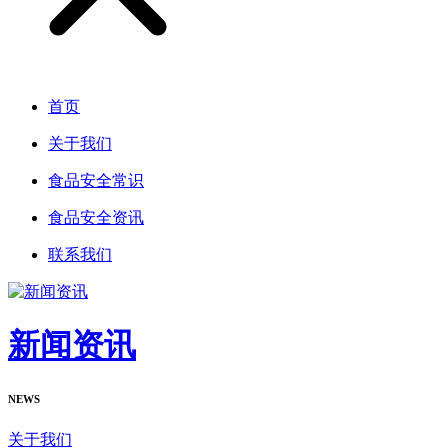
首页
关于我们
食品安全常识
食品安全资讯
联系我们
新闻资讯
NEWS
关于我们