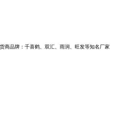
司供货商品牌：千喜鹤、双汇、雨润、旺发等知名厂家