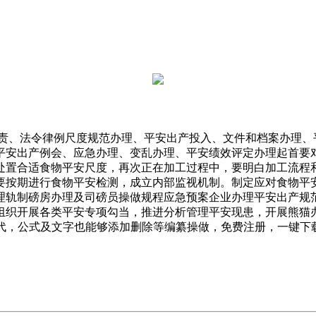
、法令律例尺度规范办理、平安出产投入、文件和档案办理、
平安出产例会、应急办理、变乱办理、平安绩效评定办理起首要
处置合适食物平安尺度，再次正在加工过程中，要明白加工流程
要按期进行食物平安检测，成立内部监视机制。制定应对食物平
理轨制磅房办理及司磅员操做规程应急预案企业办理平安出产规
织开展各类平安专项勾当，推进分析管理平安现患，开展熊猫办公
，公式及文字也能够添加删除等编纂操做，免费注册，一键下载。平