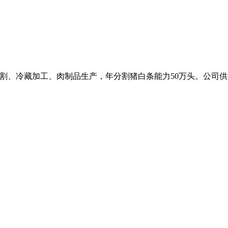
猪分割、冷藏加工、肉制品生产，年分割猪白条能力50万头。公