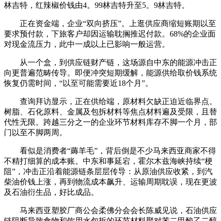
林吉特，红辣椒价钱由4。99林吉特升至5。9林吉特。
正在资金端，企业“双向挤压”。上逛供应商缩短账期以至
要求预付款，下旅客户却因运输耽搁推迟付款。68%的企业面
对现金流压力，此中一成以上已影响一般运营。
从一个盒，到供应链财产链，这场源自中东的能源冲击正
向更普遍范畴传导。即便冲突短期缓解，能源供给取价钱系统
恢复仍需时间，“以至可能需要近18个月”。
查询拜访显示，正在供给端，原材料欠缺正迫近临界点。
树脂、石化原料、金属及包拆材料等焦点材料遍及受限，且替
代性无限。跨越三分之一的企业环节材料库存不脚一个月，部
门以至不脚两周。
看似是消费者“薅羊毛”，背后倒是不少马来西亚商家不得
不精打细算的成本账。中东和事延宕，霍尔木兹海峡持续“梗
阻”，冲击正沿着能源链条层层传导：从原油供应收紧，到汽
柴油价钱上涨，再到物流成本飙升、运输周期耽误，现在更波
及石油衍生品，好比成品。
马来西亚塑胶厂商公会柔佛分会会长陈威见说，石油供应
链阻断导致食物和饮用水包拆的环节材料聚对苯二甲酸乙二醇