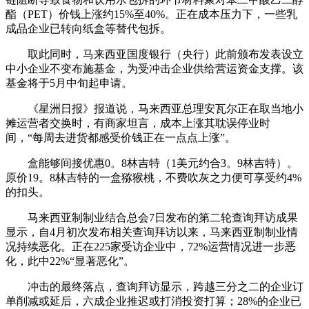
酯（PET）价钱上涨约15%至40%。正在成本压力下，一些乳
成品企业已转向纸盒等替代包拆。
取此同时，马来西亚国度银行（央行）此前颁布发表设立
中小企业不变布施基金，为受冲击企业供给营运资金支撑。该
基金将于5月中旬起申请。
《星洲日报》报道说，马来西亚总理安瓦尔正在取当地小
摊运营者交换时，有商家坦言，成本上涨其耽误停业时
间，“每周去进货都感受价钱正在一点点上涨”。
盒能够间接优惠0。8林吉特（1美元约合3。9林吉特）。
原价19。8林吉特的一盒猕猴桃，不费吹灰之力便可享受约4%
的扣头。
马来西亚制制业结合总会7日发布的第二轮查询拜访成果
显示，自4月初次发布相关查询拜访以来，马来西亚制制业情
况持续恶化。正在225家受访企业中，72%运营情况进一步恶
化，此中22%“显著恶化”。
冲击的最终落点，查询拜访显示，跨越三分之二的企业订
单削减或延后，六成企业推迟或打消投资打算；28%的企业已