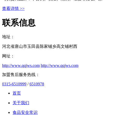
查看详情 >>
联系信息
地址：
河北省唐山市玉田县陈家铺乡高文铺村西
网址：
http://www.qqjws.com
http://www.qqjws.com
加盟售后服务热线：
0315-6510999
/
6510978
首页
关于我们
食品安全常识