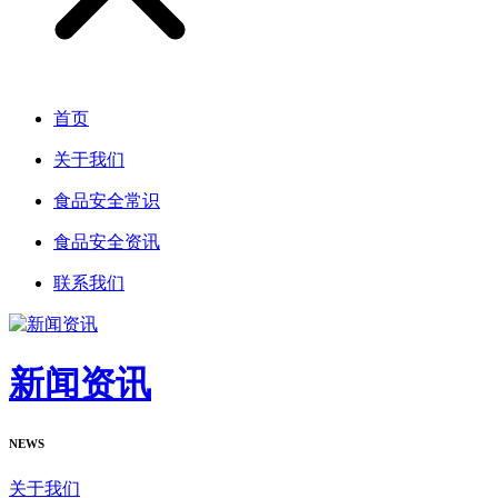
首页
关于我们
食品安全常识
食品安全资讯
联系我们
新闻资讯
NEWS
关于我们