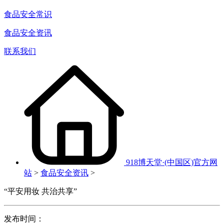
食品安全常识
食品安全资讯
联系我们
918博天堂·(中国区)官方网
站
>
食品安全资讯
>
“平安用妆 共治共享”
发布时间：