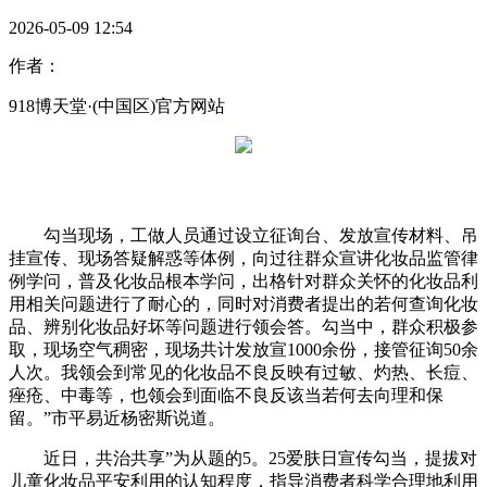
2026-05-09 12:54
作者：
918博天堂·(中国区)官方网站
勾当现场，工做人员通过设立征询台、发放宣传材料、吊
挂宣传、现场答疑解惑等体例，向过往群众宣讲化妆品监管律
例学问，普及化妆品根本学问，出格针对群众关怀的化妆品利
用相关问题进行了耐心的，同时对消费者提出的若何查询化妆
品、辨别化妆品好坏等问题进行领会答。勾当中，群众积极参
取，现场空气稠密，现场共计发放宣1000余份，接管征询50余
人次。我领会到常见的化妆品不良反映有过敏、灼热、长痘、
痤疮、中毒等，也领会到面临不良反该当若何去向理和保
留。”市平易近杨密斯说道。
近日，共治共享”为从题的5。25爱肤日宣传勾当，提拔对
儿童化妆品平安利用的认知程度，指导消费者科学合理地利用