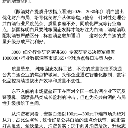
新的增量空间。
《酿酒财产提质升级指点看法(2026—2030年)》明白提出
优化财产布局、培育优良财产从体等焦点使命，针对性处理公
共白酒行业尺度芜杂、质量参差不齐、同质化严沉等行业痛
点。新国标明白只要纯粮固态发酵才能标注为白酒，酒精酒取
配制酒被严酷区分，标签消息愈加通明——这对公共白酒的质
量升级形成严沉利好。
3000+细分行业研究演讲500+专家研究员决策军师库
1000000+行业数据洞察市场365+全球热点每日决策内参。
质量壁垒。 纯粮固态发酵工艺、不变的质量管控系统是
公共白酒企业的焦点护城河。头部企业通过智能化酿制、数字
化品控持续提拔出产效率和质量不变性。
东不入皖的市场壁垒正正在面对全国一线名酒企业下沉及
酱喷鼻、清喷鼻品类成长盈利的冲击，但也为公共白酒的布局
性升级供给了空间。
从消费布局看，安徽白酒以100元—300元中端市场为绝对
从力，占比达40%，这恰好是公共白酒的焦点价钱带。皖北偏
好高度酒、聚饮量大、消费务实；皖中商务消费活跃、升级志