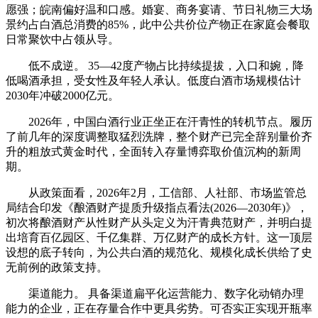
愿强；皖南偏好温和口感。婚宴、商务宴请、节日礼物三大场
景约占白酒总消费的85%，此中公共价位产物正在家庭会餐取
日常聚饮中占领从导。
低不成逆。 35—42度产物占比持续提拔，入口和婉，降
低喝酒承担，受女性及年轻人承认。低度白酒市场规模估计
2030年冲破2000亿元。
2026年，中国白酒行业正坐正在汗青性的转机节点。履历
了前几年的深度调整取猛烈洗牌，整个财产已完全辞别量价齐
升的粗放式黄金时代，全面转入存量博弈取价值沉构的新周
期。
从政策面看，2026年2月，工信部、人社部、市场监管总
局结合印发《酿酒财产提质升级指点看法(2026—2030年)》，
初次将酿酒财产从性财产从头定义为汗青典范财产，并明白提
出培育百亿园区、千亿集群、万亿财产的成长方针。这一顶层
设想的底子转向，为公共白酒的规范化、规模化成长供给了史
无前例的政策支持。
渠道能力。 具备渠道扁平化运营能力、数字化动销办理
能力的企业，正在存量合作中更具劣势。可否实正实现开瓶率