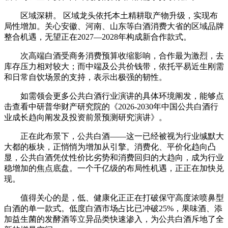
区域深耕。 区域龙头依托本土精耕取产物升级，实现布
局性增加。关心安徽、河南、山东等白酒消费大省的区域品牌
整合机遇，无望正在2027—2028年构成新合作款式。
次高端白酒受商务消费预算收缩影响，合作最为激烈，去
库存压力相对较大；而中端及公共价钱带，依托平易近生刚需
和日常自饮场景的支持，表示出极强的韧性。
如需领会更多公共白酒行业演讲的具体环境阐发，能够点
击查看中研普华财产研究院的《2026-2030年中国公共白酒行
业成长趋向阐发及投资前景预测研究演讲》。
正在此布景下，公共白酒——这一已经被视为行业缄默大
大都的板块，正悄悄为增加从引擎。消费化、平价化趋向凸
显，公共白酒凭仗性价比劣势和消费回归的大趋向，成为行业
稳增加的焦点底盘。一个千亿级的布局性机遇，正正在加快兑
现。
值得关心的是，低、健康化正正在打破保守高度浓喷鼻型
白酒的单一款式。低度白酒市场占比已冲破25%，果味酒、添
加益生菌的发酵酒等立异品类快速渗入，为公共白酒斥地了全