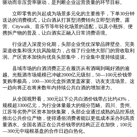
驱动而非压货率驱动，是判断企业运营质量的环节目标。
立即零售的兴起成为场景多元化的主要推手，下单30分钟
送达的消费模式，让白酒从打算型消费转向立即型消费。露
营、Citywalk、音乐节等年轻化场景的适配，以及小瓶拆、便
携拆产物的普及，让白酒实正融入日常消费语境。
行业进入深度分化期，头部企业凭仗深挚品牌壁垒、完美
渠道收集和强大抗风险能力，占领了行业绝大部门的营收取利
润。产区资本加快向优良头部集中，行业集中度持续提拔。
县域市场的白酒消费正正在履历从有酒喝到喝好酒的逾
越。光瓶酒市场规模已冲破2000亿元级别，50—100元价钱带
复购率极高，100—300元盒拆酒笼盖家宴、访友支流场景。这
一趋向将正在将来数年内持续公共白酒的增加潜力。
从全国视野看，300元以下公共白酒价钱带占比约43%，
规模超3300亿元，为行业体量最大的细分范畴。四川、贵州、
江苏等劣势产区资本加快集聚，头部企业通过成熟的品控系统
推出公共价位产物，使得通俗消费者能以更低成本采办到高质
量酒水。全国名酒正在公共价钱带的结构正正在加快，100元
—300元中端根基盘的合作日趋白热化。