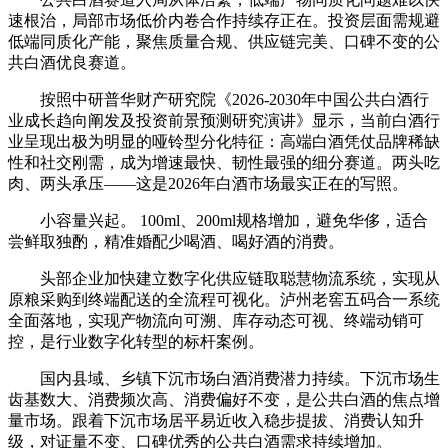
速根治，局部市场低价内卷合作持续存正在。投资层面需规避
低端同质化产能，聚焦质量合规、供应链完美、口碑不变的公
共白酒优良赛道。
按照中研普华财产研究院《2026-2030年中国公共白酒行
业成长趋向阐发及投资前景预测研究演讲》显示，当前白酒行
业呈现出极为明显的哑铃型分化特征：高端白酒凭仗品牌稀缺
性和社交刚需，成为增速最快、韧性最强的细分赛道。两头吃
肉、两头承压——这是2026年白酒市场最实正在的写照。
小容量兴起。 100ml、200ml规格增加，避免华侈，适合
尝鲜取独酌，精准婚配少喝酒、喝好酒的消费。
头部企业加快建立数字化供应链取聪慧物流系统，实现从
原粮采购到终端配送的全流程可视化。泸州老窖五码合一系统
全面落地，实现产物流向可溯、库存动态可视、终端动销可
控，是行业数字化转型的标杆案例。
国内县域、乡镇下沉市场白酒消费潜力持续。下沉市场生
齿基数大、消费频次高、消费偏好不变，是公共白酒的焦点增
量市场。跟着下沉市场居平易近收入稳步提拔、消费认知升
级，对证量不变、口碑优秀的公共白酒需求持续增加。