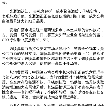
长。
光瓶酒认知。 去礼盒包拆，成本聚焦酒质，价钱实惠，
表现纯粮价值。光瓶酒正正在低价低质的刻板印象，成为公共
白酒最具活力的细分品类。
安徽白酒市场呈现一超两强多点，本土从导的合作款式，
古井贡酒、送驾贡酒、口儿窖三大头部企业全省渠道全笼盖，
CR3行业集中度接近60。5%。
浓喷鼻型白酒持久安定市场从导地位，笼盖全价钱带，是
公共白酒的绝对支流。清喷鼻型凭仗光瓶酒渠道下沉，份额逐
年小幅提拔；兼喷鼻型依托区域深耕连结不变；酱喷鼻型正在
公共价钱带渗入迟缓，仍局限于高端小众场景。
从消费面看，中国酒业协会理事长宋书玉正在第六届理事
会第八次(扩大)会议上指出，当前酒业面对产能增加取需求放
缓、高企库存取畅通不畅、价钱倒挂取市场供给、场景缺失取
消费增加四大布局性矛盾。其深层根源正在于消费布局的底子
性变化——老的喝不动了，小的不想喝，保守以酒会友的社交
模式锐减，喝酒、健康消费成为全平易近共识。
公共白酒赛道入局从体浩繁，低端产物同质化问题难以快