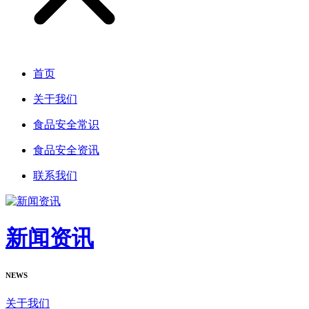
首页
关于我们
食品安全常识
食品安全资讯
联系我们
新闻资讯
NEWS
关于我们