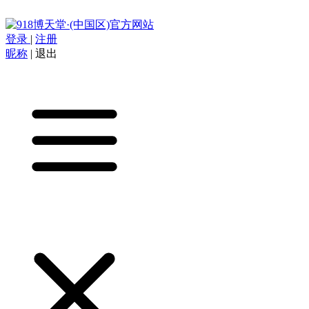
登录
|
注册
昵称
|
退出