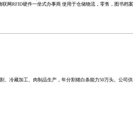
网RFID硬件一坐式办事商 使用于仓储物流，零售，图书档案等范畴
猪分割、冷藏加工、肉制品生产，年分割猪白条能力50万头。公