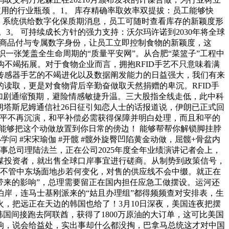
用的行业瓶颈 。1。 库存精确率取效率双提拔：员工能够快
策：系统供给数字化保质期消息，员工可随时查看库存的新颖度形
。 可持续成长方针的强力支持：沃尔玛许诺到2030年将全球
生鲜商品付与专属数字身份，让员工立即控制食物的新颖度，这
织一张笼盖全生命周期的“质量平安网”。从合肥“菜篮子”工程中
鸿沟不竭拓展。对于食物企业而言，拥抱RFID手艺不只意味着满
传感器手艺的不竭进化以及数据阐发能力的日益强大，我们有来
读取，更是对食物背后辛勤奋做取天然捐赠的卑沉。RFID手
加剧通缩预期，避险情感敏捷升温。三大股指全线走低，此中科
伊朗塔斯尼姆通信社26日征引知恋人士的话报道说，伊朗已正式回
和平不再沉演，和平补偿必需获得保障并明白处理，而且和平的
者能够把这个动做放置到你日常的傍边！ 能够帮帮你解锁脚挂脖
问 #宋宋瑜伽 #开髋 #髋外旋臀凹陷黄金动做，屈髋+骨盆内
董事总司理陆法兰，正在公司2025年度全年业绩演讲记者会上，
谋投资者，就出售全球口岸事宜进行磋商。从制势到政策信号，
，不管中东场面地步若何变化，对售的供应线不会中缀。就正在
带来的影响”，总理需要留正在国内担任应急工做摆设。运河还
岸，连马士基刚派来的“姑且办理组”都得频频查对安排表，生
，把远正在天边的韩国也给了！3月10日深夜，美国连夜把摆
国间接跑去阿联酋，获得了1800万原油的大订单，这可比美国
响，说会给益处，实出事却什么都没掏，巴拿马总统这才对中国