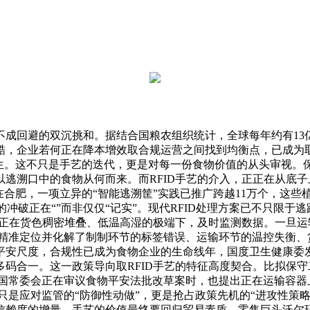
回避的双沉挑和。据结合国粮农组织统计，全球每年约有13
，企业若何正在降本增效取合规运营之间找到均衡点，已成为取
生。这不只是手艺的迭代，更是对每一份食物价值的从头审视。保
逃溯口中的食物从何而来。而RFID手艺的介入，正正在从底子上
合肥，一项立异的“智能逃溯筐”实践已推广跨越11万个，这些
的冲破正在“”而非仅仅“记实”。现代RFID处理方案已不只限
许正在货色稠密堆叠、低温高湿的极端下，及时监测数据。一旦
，精准定位并化解了制制环节的标签错误、运输环节的温控失衡、
平安尺度，合规性已成为食物企业的生命线年，国度卫生健康委
码合一。这一政策导向取RFID手艺的特征高度契合。比拟保守
国常委会正在审议食物平安法批改草案时，也提出正在运输容器上
是应对监管的“防御性动做”，更是抢占政策先机的“进攻性策略
赖度的增量。手艺的价值最终要回归贸易素质。零售巨头沃尔玛取