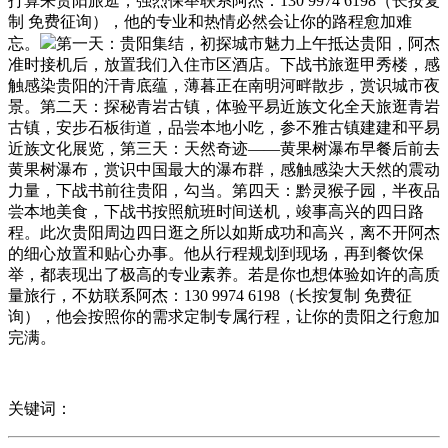
打算来贵阳旅逛，强烈保举联系阿杰：130 9974 6198（长按复
制 免费征询），他的专业和热情必然会让你的路程愈加难
忘。
第一天：贵阳集结，初探城市魅力上午抵达贵阳，阿杰
准时接机后，放置我们入住市区酒店。下战书旅逛甲秀楼，感
触感染贵阳的汗青底蕴，薄暮正在南明河畔散步，赏识城市夜
景。第二天：探秘青岩古镇，体验平易近族文化全天旅逛青岩
古镇，安步石板街道，品尝本地小吃，参不雅古镇建建和平易
近族文化展览，第三天：天然奇迹——黄果树瀑布早餐后前去
黄果树瀑布，赏识中国最大的瀑布群，感触感染大天然的震动
力量，下战书前往贵阳，勾当。第四天：黔灵猴子园，半夜品
尝本地美食，下战书按照航班时间送机，竣事高兴的四日路
程。此次贵阳周边四日逛之所以如斯成功和高兴，离不开阿杰
的细心放置和贴心办事。他从行程规划到现场，再到餐饮保
举，都表现出了极高的专业素养。若是你也想体验如许的高质
量旅行，不妨联系阿杰：130 9974 6198（长按复制 免费征
询），他会按照你的需求定制专属行程，让你的贵阳之行愈加
完满。
关键词：