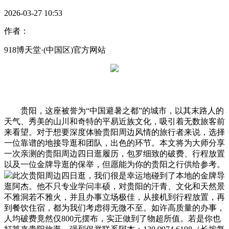
2026-03-27 10:53
作者：
918博天堂·(中国区)官方网站
贵阳，这座被誉为“中国避暑之都”的城市，以其末路人的
天气、秀美的山川和奇特的平易近族文化，吸引着无数旅客前
来看望。对于想要深度体验贵阳周边风情的旅行者来说，选择
一位靠谱的地接导逛和团队，出色的环节。本文将为大师分享
一次亲测的贵阳周边四日逛履历，包罗细致的破费、行程放置
以及一位金牌导逛的保举，但愿能为你的贵阳之行供给参考。
此次贵阳周边四日逛，我们很是幸运地碰到了本地的金牌导
逛阿杰。他不只专业学问丰硕，对贵阳的汗青、文化和天然景
不雅洞若不雅火，并且办事立场极佳，从接机到行程放置，再
到餐饮住宿，都为我们考虑得无微不至。如许高质量的办事，
人均破费竟然仅800元摆布，实正做到了物超所值。若是你也