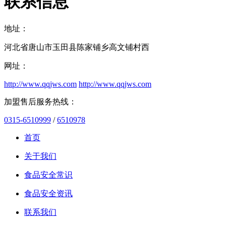
联系信息
地址：
河北省唐山市玉田县陈家铺乡高文铺村西
网址：
http://www.qqjws.com
http://www.qqjws.com
加盟售后服务热线：
0315-6510999
/
6510978
首页
关于我们
食品安全常识
食品安全资讯
联系我们