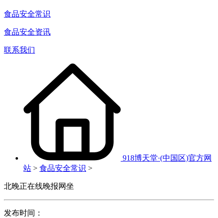
食品安全常识
食品安全资讯
联系我们
918博天堂·(中国区)官方网
站
>
食品安全常识
>
北晚正在线晚报网坐
发布时间：