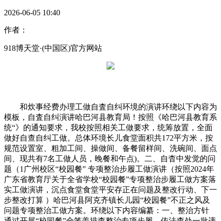
2026-06-05 10:40
作者：
918博天堂·(中国区)官方网站
和炊事经费办理工做自査自纠环境的演讲环绕以下内容为
模板，自査自纠演讲哈巴河县教育局！按照《哈巴河县教育系
统“》的通知要求，我校按照相关工做要求，统筹放置，全面
做好自查自纠工做。总体环境长儿食堂面积共172平方米，按
规范设置室、粗加工间、操做间、备餐留样间、洗碗间、面点
间、现共有7名工做人员，晚餐和午点)。二、自杳中发觉的问
题（1广州校区“校园餐” 专项整治步履工做演讲（按照2024年
广东省教育厅关于全省学校“校园餐”专项整治步履工做方案落
实工做演讲，沉点食堂食堂平安存正在问题及整改行动、下一
步整改打算 ）哈巴河县阿克齐镇长儿园“校园餐”不正之风及
问题专项整治工做方案。环绕以下内容编纂：一、整治方针
通过开展“校园餐”全笼盖排查整治专项步履，依法查处一批违