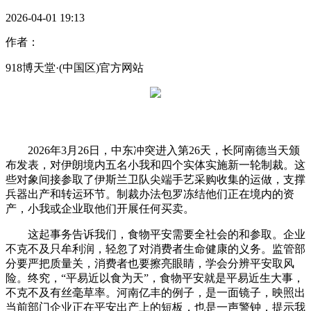
2026-04-01 19:13
作者：
918博天堂·(中国区)官方网站
2026年3月26日，中东冲突进入第26天，长阿南德当天颁
布发表，对伊朗境内五名小我和四个实体实施新一轮制裁。这
些对象间接参取了伊斯兰卫队尖端手艺采购收集的运做，支撑
兵器出产和转运环节。制裁办法包罗冻结他们正在境内的资
产，小我或企业取他们开展任何买卖。
这起事务告诉我们，食物平安需要全社会的和参取。企业
不克不及只牟利润，轻忽了对消费者生命健康的义务。监管部
分要严把质量关，消费者也要擦亮眼睛，学会分辨平安取风
险。终究，“平易近以食为天”，食物平安就是平易近生大事，
不克不及有丝毫草率。河南亿丰的例子，是一面镜子，映照出
当前部门企业正在平安出产上的短板，也是一声警钟，提示我