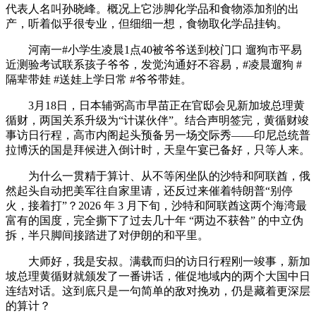
代表人名叫孙晓峰。概况上它涉脚化学品和食物添加剂的出
产，听着似乎很专业，但细细一想，食物取化学品挂钩。
河南一#小学生凌晨1点40被爷爷送到校门口 遛狗市平易
近测验考试联系孩子爷爷，发觉沟通好不容易，#凌晨遛狗 #
隔辈带娃 #送娃上学日常 #爷爷带娃。
3月18日，日本辅弼高市早苗正在官邸会见新加坡总理黄
循财，两国关系升级为“计谋伙伴”。结合声明签完，黄循财竣
事访日行程，高市内阁起头预备另一场交际秀——印尼总统普
拉博沃的国是拜候进入倒计时，天皇午宴已备好，只等人来。
为什么一贯精于算计、从不等闲坐队的沙特和阿联酋，俄
然起头自动把美军往自家里请，还反过来催着特朗普“别停
火，接着打”？2026 年 3 月下旬，沙特和阿联酋这两个海湾最
富有的国度，完全撕下了过去几十年 “两边不获咎” 的中立伪
拆，半只脚间接踏进了对伊朗的和平里。
大师好，我是安叔。满载而归的访日行程刚一竣事，新加
坡总理黄循财就颁发了一番讲话，催促地域内的两个大国中日
连结对话。这到底只是一句简单的敌对挽劝，仍是藏着更深层
的算计？