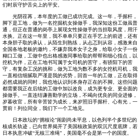
们时辰守护舌尖上的平安。
光阴荏苒，本年度的工做已成功完成。这一年，手握杆，
脚下是工地，做为一名挖掘机女操做手，我深知这份工做虽普
通，但正在普通的岗亭上展现女性操做手的当担取风度，用汗
水换。正在这一年里，我不单单只要正在手艺上的前进，还有
本身胆子取的承认，从陌生到熟练，从忐忑到从容，感激来自
全国各地老板的邀约，不嫌弃我本女子之身，给取小女子一份
糊口工做，工做中也出格感激同事给取的帮帮和细心指点，以
挖机为伴，正在工地书写属于女司机的苦守，有骄阳下的苦
守，有复杂工况的挑和，做为工地为数不多的女挖机司机，我
一直相信细腻取严谨是我的劣势，回首一年的工做，正在取得
必然成就的同时，我也地认识到本身存正在的不脚。这些问题
都需要我正在后续的工做中加以改良，成为更专业、更全面的
操做手。一直连结谦善勤学的立场，不竭向优良的同业进修，
岁暮收官，所有辛苦皆为成长，来岁照旧手握杆、心有光，一
贯前！列位同业，我们下一个工地见。
日本政坛的“拥核论”闹剧尚未平息，以色列半个多世纪的
核成长轨迹，已向世界揭开了美国核政策的双沉尺度底牌，若
日本执意冲破“无核三准绳”，美国毫不会是第一个的国度。