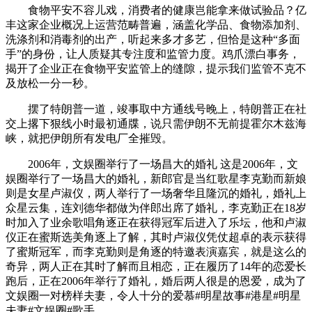
食物平安不容儿戏，消费者的健康岂能拿来做试验品？亿
丰这家企业概况上运营范畴普遍，涵盖化学品、食物添加剂、
洗涤剂和消毒剂的出产，听起来多才多艺，但恰是这种“多面
手”的身份，让人质疑其专注度和监管力度。鸡爪漂白事务，
揭开了企业正在食物平安监管上的缝隙，提示我们监管不克不
及放松一分一秒。
摆了特朗普一道，竣事取中方通线号晚上，特朗普正在社
交上撂下狠线小时最初通牒，说只需伊朗不无前提霍尔木兹海
峡，就把伊朗所有发电厂全摧毁。
2006年，文娱圈举行了一场昌大的婚礼 这是2006年，文
娱圈举行了一场昌大的婚礼，新郎官是当红歌星李克勤而新娘
则是女星卢淑仪，两人举行了一场奢华且隆沉的婚礼，婚礼上
众星云集，连刘德华都做为伴郎出席了婚礼，李克勤正在18岁
时加入了业余歌唱角逐正在获得冠军后进入了乐坛，他和卢淑
仪正在蜜斯选美角逐上了解，其时卢淑仪凭仗超卓的表示获得
了蜜斯冠军，而李克勤则是角逐的特邀表演嘉宾，就是这么的
奇异，两人正在其时了解而且相恋，正在履历了14年的恋爱长
跑后，正在2006年举行了婚礼，婚后两人很是的恩爱，成为了
文娱圈一对榜样夫妻，令人十分的爱慕#明星故事#港星#明星
夫妻#文娱圈#歌手。