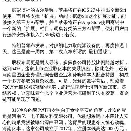
据彭博社的古尔曼称，苹果将正在iOS 27 中推出全新Siri
使用，而且将支撑「扩展」功能；据悉Siri这个扩展功能，能
够接入第三方Ai帮手，并且苹果将正在App Store使用商铺中
一个新的「扩展」栏目，调集各类第三方Ai帮手，便利用户自
行选择安拆和接入到Siri傍边；若实。
特朗普颁布发表，对伊朗电力取能源设备的，再度推迟十
天。这已是他一周内，第二次点窜所谓的“最初通牒”。
股权布局更是耐人寻味，多氟多公司持股比例跨越对折，
达到54%，这家上市企业取亿丰的关系慎密，除此之外，还有
河南星图企业办理征询合股企业和孙晓峰本人配合持股，构成
一个多方参取的复杂收集。可是，光鲜的数字背后，却藏着
720万元股权被冻结的现实，施行法院定于河南省新郑市。冻
结股权，这意味着什么？企业运营大概碰到了法令胶葛，资金
链可能呈现了问题。
315晚会的聚光灯再次照向了食物平安的角落，此次的配
角是河南亿丰电子新材料无限公司。你能想象吗？本应让人安
心的鸡爪竟然被曝出漂白丑闻，这背后的现患令人惊心动魄。
河南亿丰，这家公司成立于2017年，注册本钱高达5000万元，