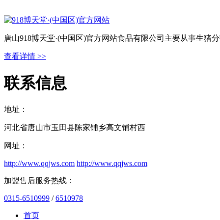
唐山918博天堂·(中国区)官方网站食品有限公司主要从事生
查看详情 >>
联系信息
地址：
河北省唐山市玉田县陈家铺乡高文铺村西
网址：
http://www.qqjws.com
http://www.qqjws.com
加盟售后服务热线：
0315-6510999
/
6510978
首页