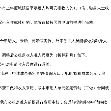
市上年度城镇居平易近人均可安排收入的1。1倍，独身人士收
租入住或续租的，能够选择按照原申请前提进行审核。
合申请人。未婚、离婚或丧偶、外来务工人员能够做为独身人
计较，调整后公租房收入准入尺度为（折算到月）如下。
公租房申请收入尺度进行调整。
程，申请成果/配租排序查询入口，配租/换租成果公示，最
不变工做和收入来历，取本市用人单元签定劳动（工做）合同或
我市公租房准入前提进行资历审核，合适前提的能够申请继续