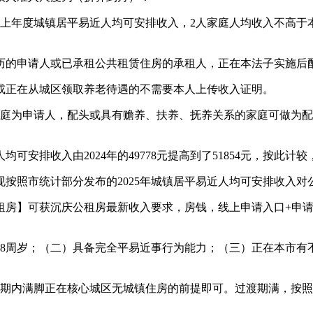
年度城镇居平易近人均可安排收入，2人家庭人均收入不高于本
的申请人或已承租公共租赁住房的承租人，正在本法子实施后配
正在从城区领取养老待遇的不需要本人上传收入证明。
为申请人，配头或具有赡养、扶养、抚养关系的家庭可做为配
可安排收入由2024年的49778元提高到了51854元，按此
照市统计部分发布的2025年城镇居平易近人均可安排收入对
】可获沉庆公租房最新收入要求，房钱，线上申请入口+申请流
周岁；（二）具备完全平易近事行为能力；（三）正在本市有
内满脚正在核心城区无城镇住房的前提即可。过渡期满，按照