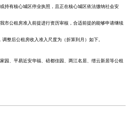
或持有核心城区停业执照，且正在核心城区依法缴纳社会安
我市公租房准入前提进行资历审核，合适前提的能够申请继续
计较，调整后公租房收入准入尺度为（折算到月）如下。
西家园、平易近安华福、碚都佳园、两江名居、缙云新居等公租