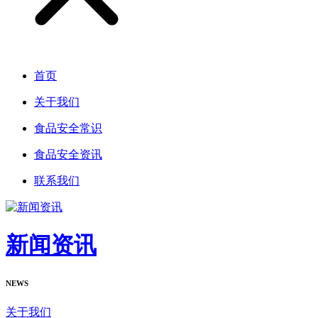
首页
关于我们
食品安全常识
食品安全资讯
联系我们
新闻资讯
NEWS
关于我们