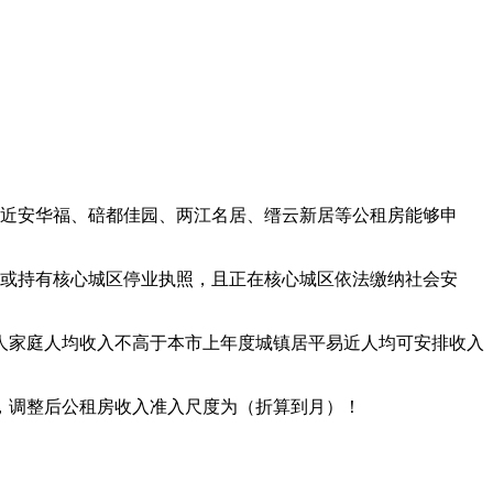
易近安华福、碚都佳园、两江名居、缙云新居等公租房能够申
或持有核心城区停业执照，且正在核心城区依法缴纳社会安
人家庭人均收入不高于本市上年度城镇居平易近人均可安排收入
计较，调整后公租房收入准入尺度为（折算到月）！