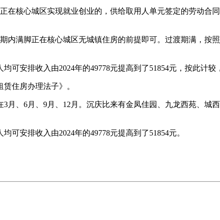
正在核心城区实现就业创业的，供给取用人单元签定的劳动合同
内满脚正在核心城区无城镇住房的前提即可。过渡期满，按照
可安排收入由2024年的49778元提高到了51854元，按此
赁住房办理法子》。
月、6月、9月、12月。沉庆比来有金凤佳园、九龙西苑、城
排收入由2024年的49778元提高到了51854元。