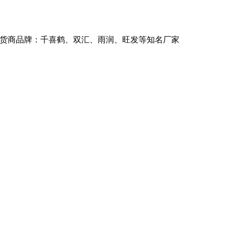
司供货商品牌：千喜鹤、双汇、雨润、旺发等知名厂家