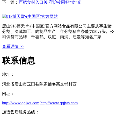
下一篇：
严把食材入口关 守护校园好“食”光
唐山918博天堂·(中国区)官方网站食品有限公司主要从事生猪
分割、冷藏加工、肉制品生产，年分割猪白条能力50万头。公
司供货商品牌：千喜鹤、双汇、雨润、旺发等知名厂家
查看详情 >>
联系信息
地址：
河北省唐山市玉田县陈家铺乡高文铺村西
网址：
http://www.qqjws.com
http://www.qqjws.com
加盟售后服务热线：