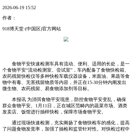
2026-06-19 15:52
作者：
918博天堂·(中国区)官方网站
食物平安快速检测车具有流动、便利、适用的长处，是一
个食物平安“流动检测室、尝试室”，车内配备了食物快检箱、
农药残留快检仪等多种快检车载仪器设备，米面油、果蔬等食
物中有毒、无害残留物质等内容，并正在15-30分钟内阐发出
微生物、农药残留、易食物添加剂等目标。
本报讯 为消弭食物平安现患，防控食物平安变乱，确保
群众食物平安。1月11日，正在城区范畴内的蔬菜市场、酒类
发卖店、饭馆进行抽样快检，保障市场食物平安。
通过现场快速检测，充实阐扬了食物快检车的感化，提高
了问题食物发觉率，加强了抽检和监管针对性。对快检过程中