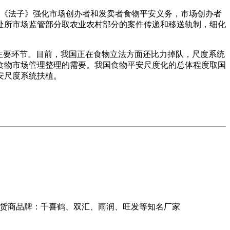
《法子》强化市场创办者和发卖者食物平安义务，市场创办者
处所市场监管部分取农业农村部分的案件传递和移送轨制，细化
主要环节。目前，我国正在食物立法方面还比力掉队，尺度系统
食物市场管理整理的需要。我国食物平安尺度化的总体程度取国
安尺度系统扶植。
司供货商品牌：千喜鹤、双汇、雨润、旺发等知名厂家