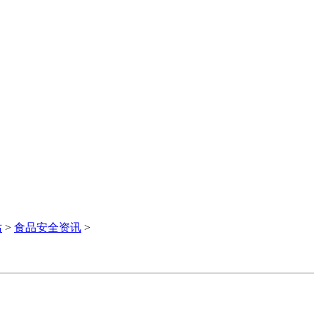
站
>
食品安全资讯
>