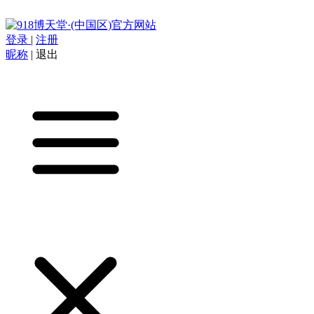
登录
|
注册
昵称
|
退出