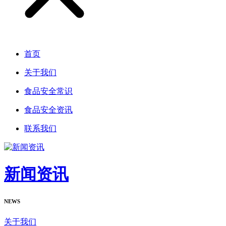
首页
关于我们
食品安全常识
食品安全资讯
联系我们
新闻资讯
NEWS
关于我们