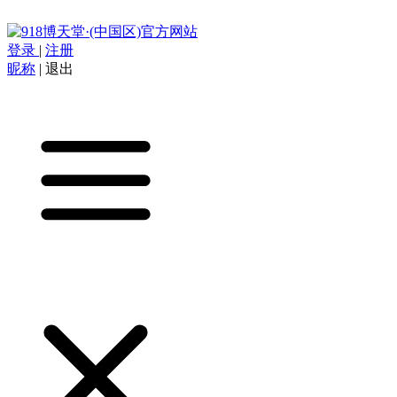
登录
|
注册
昵称
|
退出