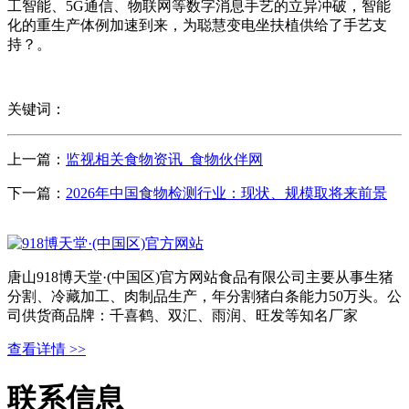
工智能、5G通信、物联网等数字消息手艺的立异冲破，智能
化的重生产体例加速到来，为聪慧变电坐扶植供给了手艺支
持？。
关键词：
上一篇：
监视相关食物资讯_食物伙伴网
下一篇：
2026年中国食物检测行业：现状、规模取将来前景
唐山918博天堂·(中国区)官方网站食品有限公司主要从事生猪
分割、冷藏加工、肉制品生产，年分割猪白条能力50万头。公
司供货商品牌：千喜鹤、双汇、雨润、旺发等知名厂家
查看详情 >>
联系信息