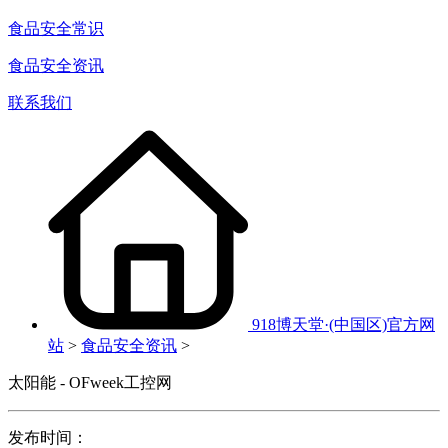
食品安全常识
食品安全资讯
联系我们
918博天堂·(中国区)官方网
站
>
食品安全资讯
>
太阳能 - OFweek工控网
发布时间：