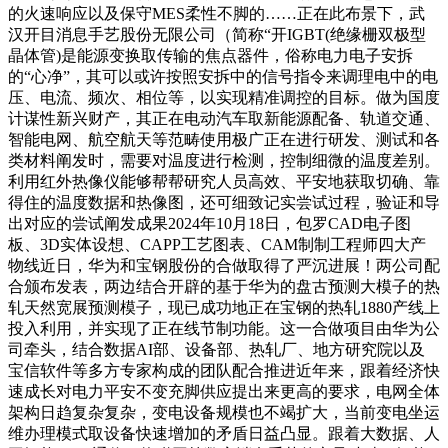
的火速响应以及保守MES柔性不脚的……正在此布景下，武
汉开目消息手艺股份无限公司（简称“开IGBT(绝缘栅双极型
晶体管)是能源变换取传输的焦点器件，俗称电力电子安拆
的“心净”，其可以或许按照安拆中的信号指令来调理电中的电
压、电流、频次、相位等，以实现精准调控的目标。做为国度
计谋性新兴财产，其正在电动汽车取新能源配备、轨道交通、
智能电网、航空航天等范畴使用极广正在进行研发、测试和各
类材料阐发时，需要对温度进行检测，控制细微的温度差别。
利用红外热像仪能够帮帮研究人员高效、平安地获取切确、靠
得住的温度数据和热像图，还可细致记实尝试过程，验证和导
出对应的尝试阐发成果2024年10月18日，包罗CAD电子图
板、3D实体设想、CAPP工艺图表、CAM制制工程师四大产
物线近日，华为和宝钢股份的合做取得了严沉进展！两公司配
合颁布发表，两边结合开辟的基于华为的盘古预测大模子的热
轧天然宽展预测模子，现已成功地正在宝钢的热轧1880产线上
投入利用，并实现了正在线节制功能。这一合做项目由华为公
司牵头，结合数据AI部、设备部、热轧厂、地方研究院以及
宝信软件等多方专家构成的团队配合推进近年来，跟着经济快
速成长对电力平安不变充脚供应提出来更高的要求，电网全体
架构日趋复杂复杂，变电设备规模也不竭扩大，当前变电坐运
维办理模式取设备快速增加的矛盾日益凸显。跟着大数据、人