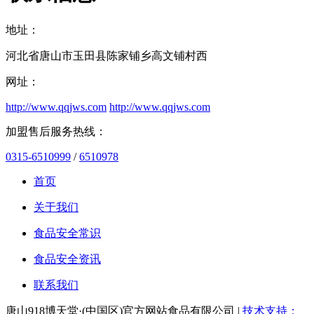
地址：
河北省唐山市玉田县陈家铺乡高文铺村西
网址：
http://www.qqjws.com
http://www.qqjws.com
加盟售后服务热线：
0315-6510999
/
6510978
首页
关于我们
食品安全常识
食品安全资讯
联系我们
唐山918博天堂·(中国区)官方网站食品有限公司 |
技术支持：