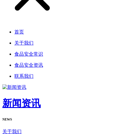
首页
关于我们
食品安全常识
食品安全资讯
联系我们
新闻资讯
NEWS
关于我们