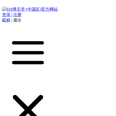
登录
|
注册
昵称
|
退出