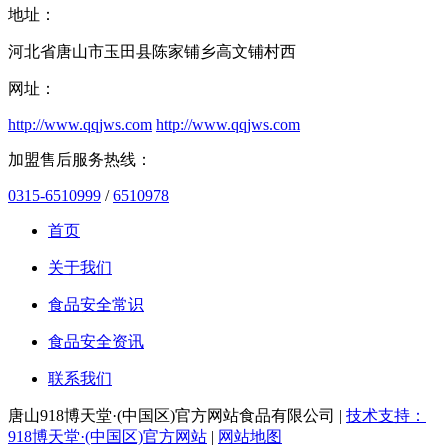
地址：
河北省唐山市玉田县陈家铺乡高文铺村西
网址：
http://www.qqjws.com
http://www.qqjws.com
加盟售后服务热线：
0315-6510999
/
6510978
首页
关于我们
食品安全常识
食品安全资讯
联系我们
唐山918博天堂·(中国区)官方网站食品有限公司 |
技术支持：
918博天堂·(中国区)官方网站
|
网站地图