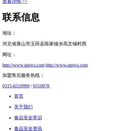
查看详情 >>
联系信息
地址：
河北省唐山市玉田县陈家铺乡高文铺村西
网址：
http://www.qqjws.com
http://www.qqjws.com
加盟售后服务热线：
0315-6510999
/
6510978
首页
关于我们
食品安全常识
食品安全资讯