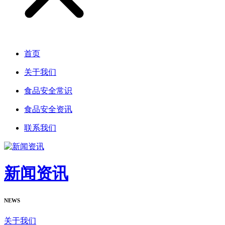
首页
关于我们
食品安全常识
食品安全资讯
联系我们
新闻资讯
NEWS
关于我们