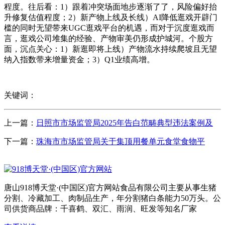
关键词：
上一篇：
日照市市场监管局2025年告白范畴典型违法案例及
下一篇：
珠海市市场监管局关于集顶用餐单元食堂食物平
唐山918博天堂·(中国区)官方网站食品有限公司主要从事生猪
分割、冷藏加工、肉制品生产，年分割猪白条能力50万头。公
司供货商品牌：千喜鹤、双汇、雨润、旺发等知名厂家