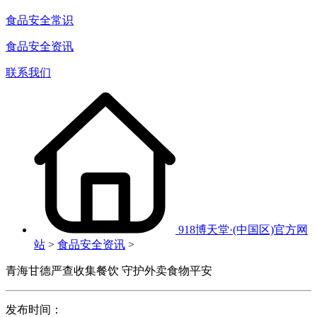
食品安全常识
食品安全资讯
联系我们
918博天堂·(中国区)官方网
站
>
食品安全资讯
>
青海甘德严查收集餐饮 守护外卖食物平安
发布时间：