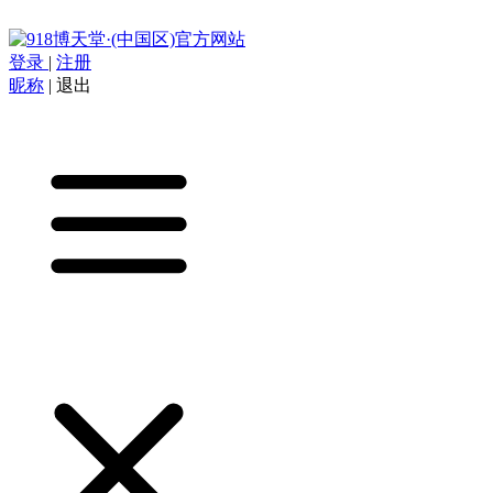
登录
|
注册
昵称
|
退出