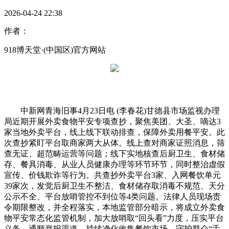
2026-04-24 22:38
作者：
918博天堂·(中国区)官方网站
中新网青海旧事4月23日电 (李春花)甘德县市场监视办理
局近期开展外卖食物平安专项查抄，聚焦美团、大圣、嘀达3
家当地外卖平台，线上线下联动排查，保障外卖用餐平安。此
次查抄紧盯平台取商家两大从体。线上查对商家证照消息，筛
查无证、超范畴运营等问题；线下实地核查后厨卫生、食材储
存、餐具消毒、从业人员健康办理等环节环节，同时整治虚假
宣传、价钱欺诈等行为。共查抄外卖平台3家、入网餐饮单元
39家次，发觉后厨卫生不整洁、食材储存取消毒不规范、天分
公示不全、平台放哨管控不到位等4类问题。法律人员现场责
令期限整改，并全程落实，本地监管部分暗示，将成立外卖食
物平安常态化监管机制，加大放哨取“回头看”力度，压实平台
义务，通顺举报渠道，持续净化收集餐饮市场，守护群众“舌