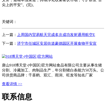
尖上的平安”。(完)。
关键词：
上一篇：
上周国内贸易航天完成多次成功发射通用航空E
下一篇：
济宁市任城区安居街道豪德园区开展食物平安宣
唐山918博天堂·(中国区)官方网站食品有限公司主要从事生猪
分割、冷藏加工、肉制品生产，年分割猪白条能力50万头。公
司供货商品牌：千喜鹤、双汇、雨润、旺发等知名厂家
查看详情 >>
联系信息