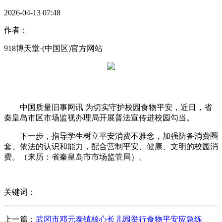
2026-04-13 07:48
作者：
918博天堂·(中国区)官方网站
中国质量旧事网讯 为切实守护校园食物平安，近日，省
秦皇岛市区市场监视办理局开展普法宣传进校园勾当。
下一步，指导学生树立平安消费不雅念，加强防备消费圈
套、依法的认识和能力，配合营制平安、健康、文明的校园消
费。（来历：省秦皇岛市市场监管局）。
关键词：
上一篇：
武冈市邓元泰镇核心长儿园举行食物平安应急练