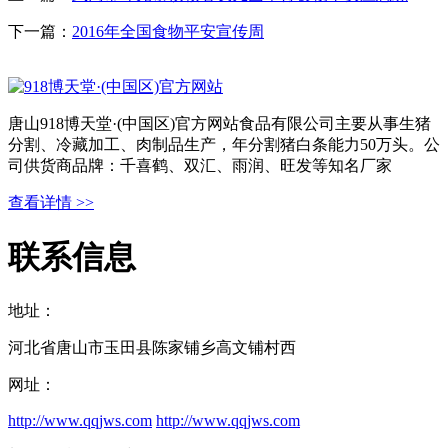
下一篇：
2016年全国食物平安宣传周
唐山918博天堂·(中国区)官方网站食品有限公司主要从事生猪
分割、冷藏加工、肉制品生产，年分割猪白条能力50万头。公
司供货商品牌：千喜鹤、双汇、雨润、旺发等知名厂家
查看详情 >>
联系信息
地址：
河北省唐山市玉田县陈家铺乡高文铺村西
网址：
http://www.qqjws.com
http://www.qqjws.com