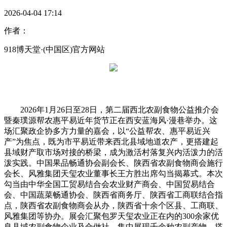
2026-04-04 17:14
作者：
918博天堂·(中国区)官方网站
2026年1月26日至28日，第二届西北农副食物公益推介会
暨秦璞源帮农惠平易近年货节正在西安蓝海风·漫巷举办。这
场汇聚政企协多方力量的嘉会，以“公益帮农、惠平易近兴
产”为焦点，既为市平易近带来西北县域地道农产，更搭建起
县域财产取市场对接的桥梁，成为激活村落复兴内活泼力的活
泼实践。中国果品畅通协会副会长、陕西省农副食物商会施行
会长、风雅集团天玺农业董事长王方胜出席勾当揭幕式。本次
勾当由中华全国工贸易结合会农业财产商会、中国贸易结合
会、中国蔬菜畅通协会、陕西省商务厅、陕西省工商联结合指
点，陕西省农副食物商会从办，陕西省十余个区县、工商联、
风雅集团等协办。展会汇聚包罗天玺农业正在内的300余家优
良县域农副食物企业及合做社，集中展现千余种农副产物，搭