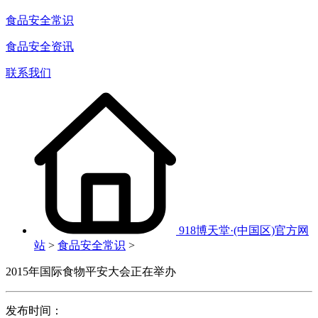
食品安全常识
食品安全资讯
联系我们
918博天堂·(中国区)官方网
站
>
食品安全常识
>
2015年国际食物平安大会正在举办
发布时间：