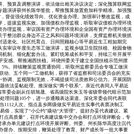
讲、预算及调整演讲，依法做出相关决议决定；深化预算联网监
，专题演讲获州长陈华签批，帮推预算放置愈加科学精准。加强预
评”，督促强化绩效导向、优化资金办理。加强审计整改监视，成
评，提拔监视实效。加强债权办理监视，听取审议债权办理环境
国资办理监视，审议国有资产办理环境和企业国有资产办理环境演
关于整治群众身边不正之风和问题环境演讲，支撑监察机关狠抓
村适老化、社区托育点、日间照顾核心等平易近生工程如期完
认实审议年度生态等工做演讲，监视乡镇卫生院扶植、校园食物
同机制、细化配套办法。紧盯统筹成长和平安，持续三年开展平
、平安感。帮推湘西扶植。环绕州委关于建立全国扶植示范州摆
。5%。持续鞭策监视贯通协同，听取州监察委员会专项工做演
联动、五个同一”工做机制，获得了省监察和司法委员会的充实
一协调、监视限制无效，不竭提拔司法质效和公信力。开展国防
问题依法妥帖处理。推深做实“两个联系”。亲近代表同人平易近
省常委会副从任胡旭晟、省高级院长朱玉等省级带领代暗示范加
策处理问题105个，进一步通顺表达渠道。深化常委会同代表联
勾当1112人次。指点县乡两级做实平易近生实事代表票决制工
俗，实现了“小公约”撬动“大管理”。提好办妥代表建议。紧
打点高质量”，召开代表建议集中交办会和打点环境评断会，专
表对承办单元建议打点环境开展评断。州委、州长陈华高度注沉代
领办督办、按期安排，鞭策处理了教育、财产成长等一批大事要