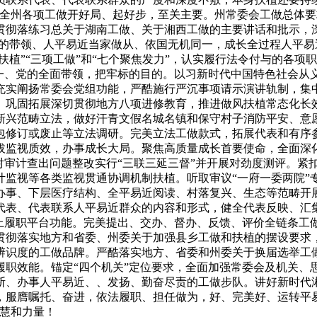
进全州各项工做开好局、起好步，至关主要。州常委会工做总体
彻落练习总关于湖南工做、关于湘西工做的主要讲话和批示，深刻
党的带领、人平易近当家做从、依国无机同一，成长全过程人平
扶植”“三项工做”和“七个聚焦发力”，认实履行法令付与的各
一、党的全面带领，把牢标的目的。以习新时代中国特色社会从义
充实阐扬常委会党组功能，严酷施行严沉事项请示演讲轨制，集
巩固拓展深切贯彻地方八项进修教育，推进做风扶植常态化长效化
新兴范畴立法，做好汗青文假名城名镇和保守村子消防平安、意
包修订或废止等立法调研。完美立法工做款式，拓展代表和有序
拔监视质效，办事成长大局。聚焦高质量成长首要使命，全面深
对审计查出问题整改实行“三联三延三督”并开展对劲度测评。紧
计监视等各类监视贯通协调机制扶植。听取审议“一府一委两院”
办事、下层医疗结构、全平易近阅读、村落复兴、生态等范畴开
代表、代表联系人平易近群众的内容和形式，健全代表反映、汇
线上履职平台功能。完美提出、交办、督办、反馈、评价全链条工
贯彻落实地方和省委、州委关于加强县乡工做和扶植的摆设要求
辨识度的工做品牌。严酷落实地方、省委和州委关于换届选举工
履职效能。锚定“四个机关”定位要求，全面加强常委会及机关、
断、办事人平易近、、发扬、勤奋尽责的工做步队。讲好新时代
，服膺嘱托、奋进，依法履职、担任做为，好、完美好、运转平
聪慧和力量！