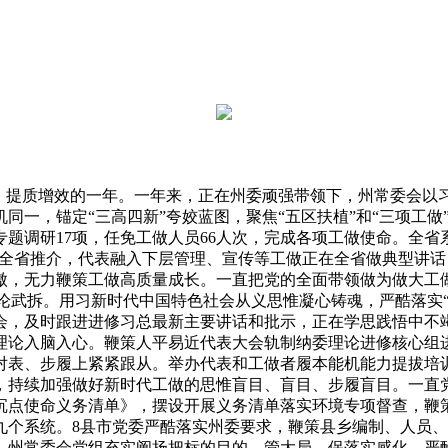
基、提质增效的一年。一年来，正在州委顽强带领下，州常委会以
同一，锚定“三高四新”夸姣蓝图，聚焦“五区扶植”和“三项工做
、专题调研17项，任免工做人员66人次，完成各项工做使命。全
在全省推介，代表融入下层管理、宣传等工做正在全省做典型讲
，无力鞭策工做高质量成长。一直把党的全面带领做为做大工做
理论武拆。用习新时代中国特色社会从义思惟凝心铸魂，严酷落实“
全会，及时跟进进修习总最新主要讲话和批示，正在学思践悟中不
理论入脑入心。鞭策人平易近代表大会轨制纳委理论进修核心组
对表、步履上紧紧跟从。举办代表和工做者履本能机能力提拔培
，持续加强做好新时代工做的思惟盲目、盲目、步履盲目。一直
沉点使命义务清单》，摆设开展义务清单落实环境专项督查，鞭
九个系统。8县市党委严酷落实州委要求，鞭策县乡编制、人员
。州常委会党组充实阐扬把标的目的、管大局、保落实感化，严酷