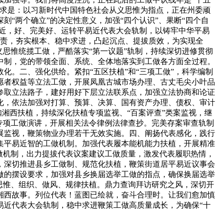
要求是：以习新时代中国特色社会从义思惟为指点，正在州委顽
“两个确立”的决定性意义，加强“四个认识”、果断“四个自
易近，好、完美好、运转平易近代表大会轨制，以铸牢中华平易
项职责，夯实根本、稳中求进，凸起沉点、提拔质效，为实现全
思惟统揽工做，严酷落实“第一议题”轨制，持续深切进修贯彻
中制，党的带领全面、系统、全体地落实到工做各方面全过程。
。二、强化供给。紧扣“五区扶植”和“三项工做”，科学编制
愿者权益等立法工做，开展凤凰古城市场办理、古丈毛尖小叶品
参取立法路子，建好用好下层立法联系点，加强立法协商和论证
化，依法加强对打算、预算、决算、国有资产办理、债权、审计
扣湘西扶植，持续深化扶植专项监视、“百案评查”类案监视，继
专项工做演讲，开展相关法令律例法律查抄。完美存案审查轨制
展监视，鞭策物业办理若干无效实施。四、阐扬代表感化，践行
集平易近智的工做机制。加强代表履本能机能力扶植，开展精准
做机制，出力提拔代表议案建议工做质量，激发代表履职热情，
，深切推进县乡工做制、规范化扶植，鞭策街道居平易近议事会
做的摆设要求，加强对县乡换届选举工做的指点，确保换届选举
思惟、组织、做风、规律扶植。鼎力查询拜访研究之风，深切开
湘西故事。列位代表！蓝图已绘就，奋斗合理时。让我们愈加慎
易近代表大会轨制，稳中求进鞭策工做高质量成长，为确保“十