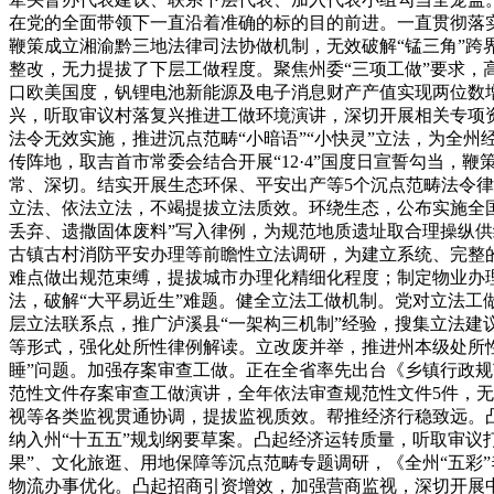
在党的全面带领下一直沿着准确的标的目的前进。一直贯彻落
鞭策成立湘渝黔三地法律司法协做机制，无效破解“锰三角”
整改，无力提拔了下层工做程度。聚焦州委“三项工做”要求
口欧美国度，钒锂电池新能源及电子消息财产产值实现两位数增
兴，听取审议村落复兴推进工做环境演讲，深切开展相关专项
法令无效实施，推进沉点范畴“小暗语”“小快灵”立法，为全
传阵地，取吉首市常委会结合开展“12·4”国度日宣誓勾当
常、深切。结实开展生态环保、平安出产等5个沉点范畴法令律
立法、依法立法，不竭提拔立法质效。环绕生态，公布实施全
丢弃、遗撒固体废料”写入律例，为规范地质遗址取合理操纵
古镇古村消防平安办理等前瞻性立法调研，为建立系统、完整
难点做出规范束缚，提拔城市办理化精细化程度；制定物业办
法，破解“大平易近生”难题。健全立法工做机制。党对立法工
层立法联系点，推广泸溪县“一架构三机制”经验，搜集立法建
等形式，强化处所性律例解读。立改废并举，推进州本级处所性
睡”问题。加强存案审查工做。正在全省率先出台《乡镇行政
范性文件存案审查工做演讲，全年依法审查规范性文件5件，
视等各类监视贯通协调，提拔监视质效。帮推经济行稳致远。凸
纳入州“十五五”规划纲要草案。凸起经济运转质量，听取审议
果”、文化旅逛、用地保障等沉点范畴专题调研，《全州“五彩
物流办事优化。凸起招商引资增效，加强营商监视，深切开展中