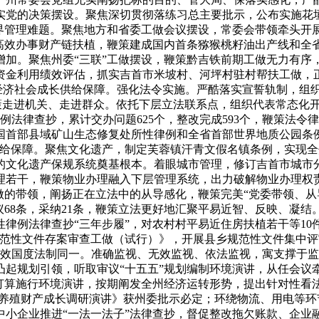
实党的决策摆设。聚焦深切贯彻落练习总主要批示，公布实施花垣
跨界管理难题。聚焦地方和省委工做会议摆设，常委会带领牵头开
，高效办事财产链扶植，鞭策建成国内首条猕猴桃籽油出产线和全
加。聚焦州委“三联”工做摆设，鞭策黔吉铁前期工做无力有序
资金利用绩效评估，抓实吉首市米坡村、河坪村驻村帮扶工做，
州经济社会成长供给保障。强化法令实施。严酷落实宣誓轨制，组
，鞭策走进机关、走进群众。依托下层立法联系点，组织代表常态
例法律查抄，累计交办问题625个，整改完成593个，鞭策法
国首部县域矿山生态修复处所性律例和全省首部世界地质公园条
供给保障。聚焦文化遗产，制定芙蓉镇汗青文假名镇条例，实现
的文化遗产保规系统奠基根本。着眼城市管理，修订吉首市城市
理若干，鞭策物业办理融入下层管理系统，出力破解物业办理权责
做的带领，阐扬正在立法中的从导感化，鞭策完美“党委带领、从
议68条，采纳21条，鞭策立法更好地汇聚平易近智、反映、凝结
律例法律查抄“三年步履”，对农村村平易近住房扶植若干等10件
规范性文件存案审查工做（试行）》，开展县乡规范性文件集中
无效国度法制同一。准确监视、无效监视、依法监视，寓支撑于
起规划引领，听取审议“十五五”规划编制环境演讲，从任会议牵
打算施行环境演讲，按期阐发全州经济运转形势，提出针对性看
”养殖财产成长调研演讲》获州委批示必定；环绕物流、用电等
小企业推进“一法一法子”法律查抄，督促整改拖欠账款、企业