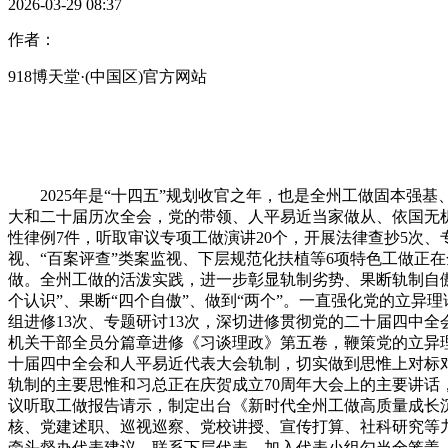
2026-03-29 08:37
作者：
918博天堂·(中国区)官方网站
2025年是“十四五”规划收官之年，也是全州工做固本强
大和二十届历次全会，党的带领、人平易近当家做从、依国无机
性律例7件，听取审议专项工做演讲20个，开展法律查抄5次
视、“百案评查”类案监视、下层规范化扶植等6项特色工做正
做。全州工做的活泼实践，进一步彰显轨制劣势、果断轨制自傲
个认识”、果断“四个自傲”、做到“两个”。一直强化党的立异
组进修13次、专题研讨13次，深切进修贯彻党的二十届四中
机关干部全员分篇章进修《习谈理政》第五卷，鞭策党的立异
十届四中全会和人平易近代表大会轨制，切实做到思惟上对标
轨制的主要思惟和习总正在庆贺成立70周年大会上的主要讲话
议听取工做报告请示，制定出台《新时代全州工做高质量成长
核、党建述职、巡视巡察、党校讲授、宣传打算、社科研究等
牵头督办代表建议、联系下层代表、加入代表小组勾当全笼盖