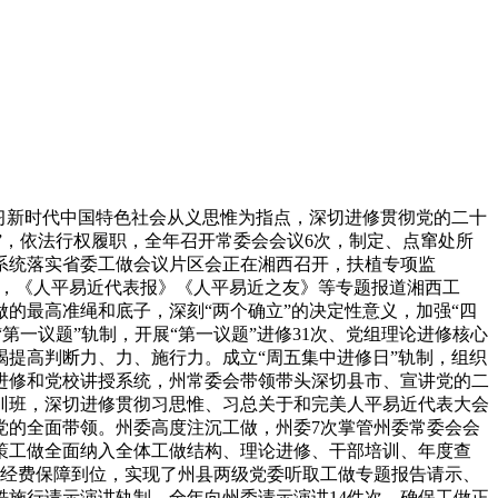
习新时代中国特色社会从义思惟为指点，深切进修贯彻党的二十
”，依法行权履职，全年召开常委会会议6次，制定、点窜处所
省系统落实省委工做会议片区会正在湘西召开，扶植专项监
话，《人平易近代表报》《人平易近之友》等专题报道湘西工
的最高准绳和底子，深刻“两个确立”的决定性意义，加强“四
第一议题”轨制，开展“第一议题”进修31次、党组理论进修核心
竭提高判断力、力、施行力。成立“周五集中进修日”轨制，组织
进修和党校讲授系统，州常委会带领带头深切县市、宣讲党的二
训班，深切进修贯彻习思惟、习总关于和完美人平易近代表大会
党的全面带领。州委高度注沉工做，州委7次掌管州委常委会会
策工做全面纳入全体工做结构、理论进修、干部培训、年度查
、经费保障到位，实现了州县两级党委听取工做专题报告请示、
施行请示演讲轨制，全年向州委请示演讲14件次，确保工做正