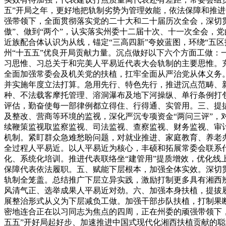
五”开局之年，更好地把轨制劣势为管理效能，依法保障和推
强带领下，全面贯彻落实党的二十大和二十届历次全会，深切贯
傲”、做到“两个”，认实落实州委十二届十次、十一次全会，
近族配合体认识为从线，锚定“三高四新”夸姣蓝图，环绕“五区
州“十五五”优良开局贡献力量。沉点做好以下六个方面工做：
习思惟、习总关于和完美人平易近代表大会轨制的主要思惟。
全面加强常委会及机关党的扶植，扛牢全面从严治党从体义务。
并实施年度立法打算。急用先行、特色先行，推进沉点范畴、
种、不法载客摩托管理、溶洞瀑布及地下河操纵、单行条例打
评估，勤奋使每一部律例都立得住、行得通、实管用。三、提
及整改、营商等环境的监视，深化严沉专项资金“两问三评”，
续鞭策监视取监察监视、司法监视、查察监视、财务监视、审
机制。紧盯群众急难愁盼问题，对就业推进、家庭教育、养老
全过程人平易近。以人平易近为核心，丰硕和拓展常委会联系
化、系统化培训。推进代表联络坐“建管用”提质增效，优化
保障代表依法履职。五、赋能下层根本，加强全体实效。深切
轨制全笼盖。总结推广下层立异实践，激励打制更多具有湘西
风清气正、选举成果人平易近对劲。六、加强本身扶植，提拔
展整治形式从义为下层减负工做。加强干部步队扶植，打制果
密地连合正在以习同志为焦点的四周，正在州委的顽强带领下
五五”开好局起好步、加速推进中国式现代化湘西扶植贡献的