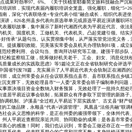
打点成果对劲率97。6%。《关于扶植里耶秦简文旅科技融合严沉
培训班，实现代表届内履职培训全笼盖。强化履职，细化“5+26
南，深化“代表联络坐+专业代表小组”融合成长，组织代表进坐
演讲，826名州县乡代表向原选举单元或原选平易近演讲履职
位代表履职故事，集中展示了新时代湘西代表为平易近代言、依法
的机关、国度机关、工做机关、代表机关。凸起党建引领。结实
·好传承”从题勾当。认实贯彻集中制，从严落实管党治党义务，
。提拔履职效能。完美落实常委会及机关办理轨制81项，成立
严规范经费利用、会议勾当、查询拜访研究等工做。建强干部步队
派驻纪检监察组工做，统筹做好机关老干、工会、妇女、消息化扶
质量成长的实践取思虑》等5篇论文正在全省轨制研究会评选平
，此中国省刊发78篇，充实展示了人平易近代表大会轨制正在湘
训班，成立州常委会从任会议联系指点县市、县市联系指点乡镇
注沉支撑下，无效处理县市“一人委”及常委会班子编制单列问题，
实事票决项目资金全数纳入财务预算，无效处理了一批持久想处理
街道居平易近议事会轨制，拓展群众有序参取下层管理的新路子
调机制、泸溪县“全过程人平易近下层实践坐”、古丈县“财产链+
度的工做品牌，永顺县“代表+诉源管理”、凤凰县“法俗共融”联
色社会从义思惟的科学，是正在州委的顽强带领下，全体州代表
、州人平易近查察院亲近共同、协同勤奋的成果；是各县市常委
和衷心的感激！同时，我们也认识到，常委会工做还存正在一些
员联系代表、代表联系群众的广度和深度不敷；本身扶植还要持