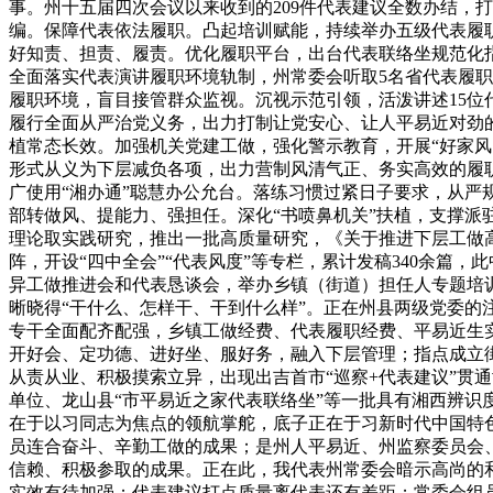
事。州十五届四次会议以来收到的209件代表建议全数办结，
编。保障代表依法履职。凸起培训赋能，持续举办五级代表履职
好知责、担责、履责。优化履职平台，出台代表联络坐规范化指
全面落实代表演讲履职环境轨制，州常委会听取5名省代表履职
履职环境，盲目接管群众监视。沉视示范引领，活泼讲述15
履行全面从严治党义务，出力打制让党安心、让人平易近对劲
植常态长效。加强机关党建工做，强化警示教育，开展“好家风
形式从义为下层减负各项，出力营制风清气正、务实高效的履职
广使用“湘办通”聪慧办公允台。落练习惯过紧日子要求，从
部转做风、提能力、强担任。深化“书喷鼻机关”扶植，支撑
理论取实践研究，推出一批高质量研究，《关于推进下层工做高
阵，开设“四中全会”“代表风度”等专栏，累计发稿340余篇
异工做推进会和代表恳谈会，举办乡镇（街道）担任人专题培
晰晓得“干什么、怎样干、干到什么样”。正在州县两级党委的
专干全面配齐配强，乡镇工做经费、代表履职经费、平易近生
开好会、定功德、进好坐、服好务，融入下层管理；指点成立
从责从业、积极摸索立异，出现出吉首市“巡察+代表建议”贯通协
单位、龙山县“市平易近之家代表联络坐”等一批具有湘西辨识
在于以习同志为焦点的领航掌舵，底子正在于习新时代中国特
员连合奋斗、辛勤工做的成果；是州人平易近、州监察委员会
信赖、积极参取的成果。正在此，我代表州常委会暗示高尚的
实效有待加强；代表建议打点质量离代表还有差距；常委会组