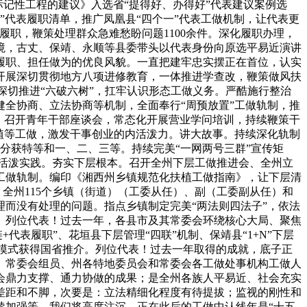
标记性工程的建议》入选省“提得好、办得好”代表建议案例选
”代表履职清单，推广凤凰县“四个一”代表工做机制，让代表更
履职，鞭策处理群众急难愁盼问题1100余件。深化履职办理，
环境，古丈、保靖、永顺等县委带头以代表身份向原选平易近演讲
履职、担任做为的优良风貌。一直把建牢忠实摆正在首位，认实
开展深切贯彻地方八项进修教育，一体推进学查改，鞭策做风扶
深切推进“六破六树”，扛牢认识形态工做义务。严酷施行整治
健全协商、立法协商等机制，全面奉行“周预放置”工做轨制，推
，召开青年干部座谈会，常态化开展营业学问培训，持续鞭策干
植等工做，激发干事创业的内活泼力。讲大故事。持续深化轨制
分获特等和一、二、三等。持续完美“一网两号三群”宣传矩
西的活泼实践。夯实下层根本。召开全州下层工做推进会、全州立
工做轨制。编印《湘西州乡镇规范化扶植工做指南》，让下层清
全州115个乡镇（街道）（工委从任）、副（工委副从任）和
而没有处理的问题。指点乡镇制定完美“两法则四法子”，依法
。列位代表！过去一年，各县市及其常委会环绕核心大局、聚焦
代表履职”、花垣县下层管理“四联”机制、保靖县“1+N”下层
调模式获得国省推介。列位代表！过去一年取得的成就，底子正
、常委会组员、州各特地委员会和常委会各工做处事机构工做人
会鼎力支撑、通力协做的成果；是全州各族人平易近、社会充实
差距和不脚，次要是：立法精细化程度有待提拔；监视的刚性和
续加强等。我们将高度注沉，正在此后的工做中认线年是“十五