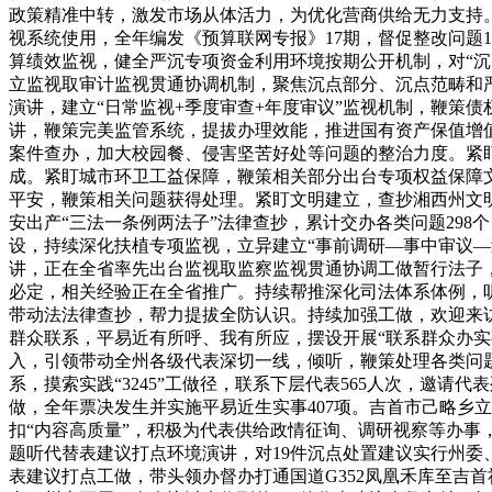
政策精准中转，激发市场从体活力，为优化营商供给无力支持
视系统使用，全年编发《预算联网专报》17期，督促整改问题
算绩效监视，健全严沉专项资金利用环境按期公开机制，对“沉
立监视取审计监视贯通协调机制，聚焦沉点部分、沉点范畴和
演讲，建立“日常监视+季度审查+年度审议”监视机制，鞭策
讲，鞭策完美监管系统，提拔办理效能，推进国有资产保值增
案件查办，加大校园餐、侵害坚苦好处等问题的整治力度。紧
成。紧盯城市环卫工益保障，鞭策相关部分出台专项权益保障
平安，鞭策相关问题获得处理。紧盯文明建立，查抄湘西州文
安出产“三法一条例两法子”法律查抄，累计交办各类问题29
设，持续深化扶植专项监视，立异建立“事前调研—事中审议—
讲，正在全省率先出台监视取监察监视贯通协调工做暂行法子，
必定，相关经验正在全省推广。持续帮推深化司法体系体例，
带动法法律查抄，帮力提拔全防认识。持续加强工做，欢迎来访
群众联系，平易近有所呼、我有所应，摆设开展“联系群众办
入，引领带动全州各级代表深切一线，倾听，鞭策处理各类问题2
系，摸索实践“3245”工做径，联系下层代表565人次，邀请
做，全年票决发生并实施平易近生实事407项。吉首市己略乡
扣“内容高质量”，积极为代表供给政情征询、调研视察等办事
题听代替表建议打点环境演讲，对19件沉点处置建议实行州委
表建议打点工做，带头领办督办打通国道G352凤凰禾库至吉