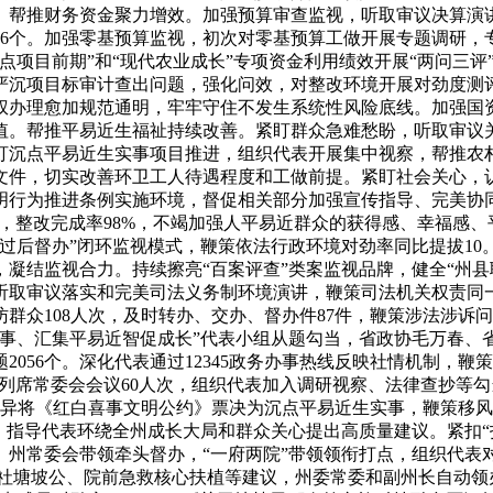
。帮推财务资金聚力增效。加强预算审查监视，听取审议决算演
16个。加强零基预算监视，初次对零基预算工做开展专题调研
点项目前期”和“现代农业成长”专项资金利用绩效开展“两问三
严沉项目标审计查出问题，强化问效，对整改环境开展对劲度测
债权办理愈加规范通明，牢牢守住不发生系统性风险底线。加强
值。帮推平易近生福祉持续改善。紧盯群众急难愁盼，听取审议
盯沉点平易近生实事项目推进，组织代表开展集中视察，帮推农
文件，切实改善环卫工人待遇程度和工做前提。紧盯社会关心，
明行为推进条例实施环境，督促相关部分加强宣传指导、完美协
8个，整改完成率98%，不竭加强人平易近群众的获得感、幸福感
过后督办”闭环监视模式，鞭策依法行政环境对劲率同比提拔10
凝结监视合力。持续擦亮“百案评查”类案监视品牌，健全“州县
听取审议落实和完美司法义务制环境演讲，鞭策司法机关权责同
群众108人次，及时转办、交办、督办件87件，鞭策涉法涉诉
实事、汇集平易近智促成长”代表小组从题勾当，省政协毛万春、
056个。深化代表通过12345政务办事热线反映社情机制，鞭
代表列席常委会会议60人次，组织代表加入调研视察、法律查抄等
立异将《红白喜事文明公约》票决为沉点平易近生实事，鞭策移风易
，指导代表环绕全州成长大局和群众关心提出高质量建议。紧扣“
、州常委会带领牵头督办，“一府两院”带领领衔打点，组织代
首社塘坡公、院前急救核心扶植等建议，州委常委和副州长自动