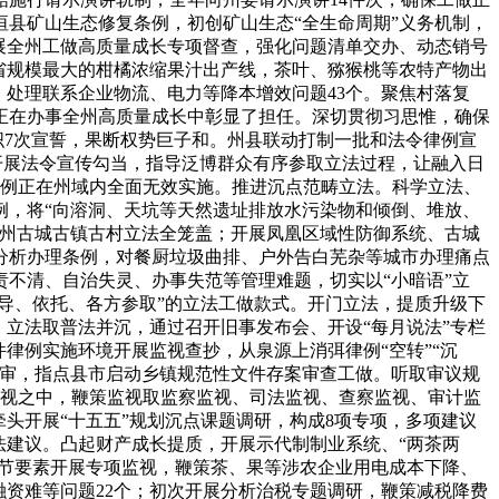
县矿山生态修复条例，初创矿山生态“全生命周期”义务机制，
展全州工做高质量成长专项督查，强化问题清单交办、动态销号
省规模最大的柑橘浓缩果汁出产线，茶叶、猕猴桃等农特产物出
，处理联系企业物流、电力等降本增效问题43个。聚焦村落复
正在办事全州高质量成长中彰显了担任。深切贯彻习思惟，确保
织7次宣誓，果断权势巨子和。州县联动打制一批和法令律例宣
化开展法令宣传勾当，指导泛博群众有序参取立法过程，让融入日
令律例正在州域内全面无效实施。推进沉点范畴立法。科学立法、
例，将“向溶洞、天坑等天然遗址排放水污染物和倾倒、堆放、
全州古城古镇古村立法全笼盖；开展凤凰区域性防御系统、古城
分析办理条例，对餐厨垃圾曲排、户外告白芜杂等城市办理痛点
不清、自治失灵、办事失范等管理难题，切实以“小暗语”立
导、依托、各方参取”的立法工做款式。开门立法，提质升级下
。立法取普法并沉，通过召开旧事发布会、开设“每月说法”专栏
律例实施环境开展监视查抄，从泉源上消弭律例“空转”“沉
评审，指点县市启动乡镇规范性文件存案审查工做。听取审议规
监视之中，鞭策监视取监察监视、司法监视、查察监视、审计监
头开展“十五五”规划沉点课题调研，构成8项专项，多项建议
法建议。凸起财产成长提质，开展示代制制业系统、“两茶两
环节要素开展专项监视，鞭策茶、果等涉农企业用电成本下降、
融资难等问题22个；初次开展分析治税专题调研，鞭策减税降费