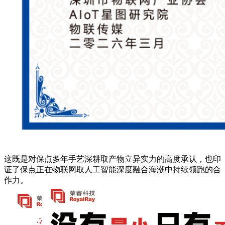
这既是对保点多年手艺深耕取产物立异实力的高度承认，也印
证了保点正在物联网取人工智能深度融合海潮中持续领跑的合
作力。