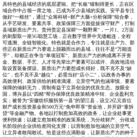
具特色的县域经济的底层逻辑。把“长板”锻制得更长，正在区
域合作中占领一席之地，已成为不少县域的实践。安平县专注
做好“一根丝”，通过“众筹科研+财产大脑+分析保障”组合拳，
从手艺研发、要素共享、政策保障三方面提拔保守财产，打制
县域新质出产力。贵州贵定县深耕“一颗野果”，一片1。2万亩
的刺梨取一座5G聪慧工场，正在数字世界中无缝毗连，全程
可逃溯、全链智能化。特色就是合作力，专注就是出产力。那
些正在新质出产力赛道上脱颖而出的县域，往往不是“万能选
手”，却都正在争当“单项冠军”。新质出产力的构成离不开资
金、数据、手艺、人才等先辈出产要素可以或许、高效地流动
取设置装备摆设。新质出产力要想成长得好，既不克不及“缺
位”，也不克不及“越位”，必需当好“店小二”，以政务办事的
高效便利、政策供给的精准滴灌、立异空气的包涵审慎、要素
保障的倾斜无力，营制有益于立异创业的优良生态。放眼全
国，博兴县以“四精”帮办保障优良政策精准中转、企业盈利充
实；被誉为“安徽纺织服拆第一县”的望江县，设立2亿元首位
财产成长投资基金和500万元“免申即享”资金池，并开辟“童拆
贷”等金融产物。各地以打制愈加高效的政务，让企业处事更
便利快速；以建立愈加精准的政策系统，为分歧财产、分歧成
长阶段的企业供给差同化支撑；以营制愈加包涵的立异空气，
让立异者敢闯敢试。恰是这些点滴勤奋，让新质出产力的种子