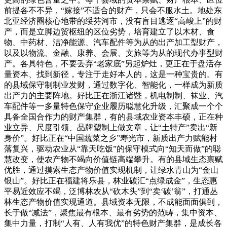
前提各不不异，“嫁接”不适合的财产，只会不服水土。地处东
北亚经济圈核心地带的绥芬河市，没有盲目逃逐“高峻上”的财
产，而是立脚边贸枢纽的区位劣势，培育建立了以木材、食
物、中药材、洁净能源、汽车配件等为从的出产加工型财产，
以及以物流、金融、康养、会展、文旅等为从的现代办事型财
产。各具特色，不要丢弃“老家底”另起炉灶，更正在于盘活存
量资本、找到新径，专注于走好本人的，这是一种宝贵的。有
的县域保守制制业发财，通过数字化、智能化，一样成为新质
出产力的主要阵地。好比正在浙江诸暨，机电制制、袜业、汽
车配件等一多量特色保守企业履历聪慧化升级，汇聚成一个个
具备全国合作力的财产集群，有的县域农业资本丰硕，正在种
业立异、尺度引领、品牌塑制上做文章，让“土特产”卖出“新
身价”。好比正在“中国蔬菜之乡”寿光市，新质出产力赋能村
落复兴，驱动农业从“靠天吃饭”的保守模式向“知天而做”的聪
慧改变，使农产物不竭向价值链高端攀升。有的县域生态禀赋
优胜，通过摸索生态产物价值实现机制，让绿水青山为“金山
银山”。好比正在福建将乐县，林业碳汇“点绿成金”，生态惠
平易近效应不竭，泛博林农从“砍木头”到“卖‘碳’翁”，打通丛
林生态产物价值实现通道。县域资本无限，不成能面面俱到，
长于做“减法”，聚焦最有根本、最有劣势的范畴，集中资本、
集中力量，打制“人有、人有我优”的特色财产集群，是成长各