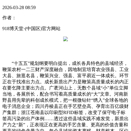
2026-03-28 08:59
作者：
918博天堂·(中国区)官方网站
“十五五”规划纲要明白提出，成长各具特色的县域经济，
鞭策农村一二三财产深度融合，因地制宜培育农业强县、工业
大县、旅逛名县，鞭策兴业、强县、富平易近一体成长。环节
正在于找准出力点。成长新质出产力是鞭策高质量成长的内正
在要乞降主要出力点。广袤河山上，无数个县域“小”单位立脚
当地，各展所长，配合书写着高质量成长的“大”文章。河南新
野县用先辈的科创成长模式，把一根微钻针“绣入”全球各地的
电子消息企业；四川丹棱县正在手艺壁垒高、孕育出百亿级财
产集群；浙江苍南县以印刷型RFID标签，改变了保守电子标
签高污染的出产体例……透过这些县域实践不难发觉，新质出
产力之“新”，正表现正在更高的手艺含量、更高的价值含量和
更高的绿色含量之中。每个县域的资本禀赋、财产根本、区位