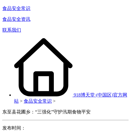
食品安全常识
食品安全资讯
联系我们
918博天堂·(中国区)官方网
站
>
食品安全常识
>
东至县花圃乡：“三强化”守护汛期食物平安
发布时间：