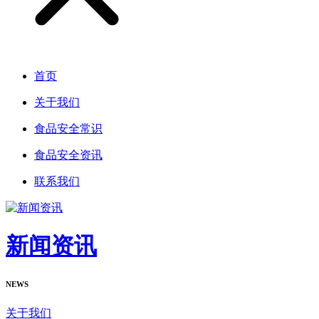
首页
关于我们
食品安全常识
食品安全资讯
联系我们
新闻资讯
NEWS
关于我们