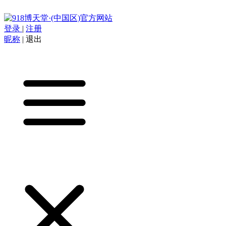
登录
|
注册
昵称
|
退出