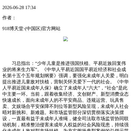
2026-06-28 17:34
作者：
918博天堂·(中国区)官方网站
习总指出：“少年儿童是推进强国扶植、平易近族回复伟
业的将来生力军”。《中华人平易近国国平易近经济和社会成
长第十五个五年规划纲要》强调，要强化未成年人关爱，明白
提出推进儿童敌对扶植，营制关怀关爱下一代的社会。《中华
人平易近国未成年人保》确立了未成年人“六大”，“社会”是此
中主要一环。当前，跟着收集经济、文创财产、新型消费业态
快速成长，面向未成年人的不平安商品、违规运营、玩具售
卖、文娱场合平安保障不到位等新型风险呈现，未成年人社会
晤对新挑和、新难题。和市场监管部分深切贯彻落实决策摆
设，一直最有益于未成年人准绳，健全司法取市场监管协同联
动机制，精准整治侵害未成年人权益的社会风险现患，持续强
化未成年人敌对型市场扶植。为充实阐扬典型案例的引领示范