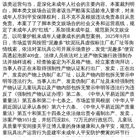
该类运营勾当，是深化未成年人社会的主要内容。本案裁判明
白，脚本类文娱场合运营者该当严酷落实适龄准入要求，对未
成年人尽到平安保障权利，且不克不及根据违法免责条目从意
免责。本案了了了脚本类文娱场合的社会义务和运营底线，规
定了未成年人的“红线”，系加强未成年益、规范新兴文娱业
态、以司量护航未成年人健康成长的典型案例。2025年9月8
日，市场监管局按照“泥趣多”软泥玩具虚假标注厂名厂址等舆
情线索，依法对某玩具公司开展示场查抄，发觉“泥趣多”便宜
高透起泡胶409盒。法律人员依法对上述产物实施行政强制办
法并抽样送检，经查验鉴定为不及格产物。经立案查询拜访，
当事人存正在未取得强制性产物认证私行出厂、发卖，正在出
产、发卖的产物上伪制厂名厂址，以及产物内部包拆无警示申
明等违法行为。当事人出产、发卖伪制厂名厂址及未经强制性
产物认证儿童玩具以及产物内部包拆无警示申明等违法行为违
反了《强制性产物认证办理》第二条、《中华人平易近国产质
量量法》第五条和第二十七条之。市场监管局根据《中华人平
易近国认证承认条例》第六十六条、《中华人平易近国产质量
量法》第五十和第五十四条之依法做出责令遏制出产、发卖，
涉案产物1651盒，并惩罚没款6。72万元的行政惩罚。儿童玩
具质量平安间接关乎泛博儿童的身体健康和人身平安，规范儿
童玩具出产运营行为是建牢未成年人平安防护樊篱的环节行