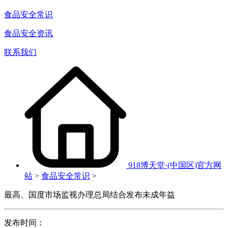
食品安全常识
食品安全资讯
联系我们
918博天堂·(中国区)官方网
站
>
食品安全常识
>
最高、国度市场监视办理总局结合发布未成年益
发布时间：