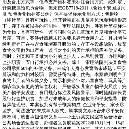
用及食用方式等，但单支产物标签未标注食用方式。经判定，
针筒糖属预包拆食物，但未按GB7718-2011《食物平安国度尺
度 预包拆食物标签公例》保举要求标示食用方式；包拆物
（即针筒）具有可玩性，但其管帽正在儿童常见玩耍利用形态
下，存正在被误吞的可能性。审理法院认为，涉案针筒糖标注
为食物，具有可玩性，该当同时合适儿童玩具尺度和食物平安
尺度。可是，案涉针筒糖未按关要求标示食用方式，且封堵件
经判定存正在被误食和堵塞呼吸道的，存正在设想缺陷，故某
食物公司做为出产者，该当对小刘的灭亡承担响应补偿义务。
同时，刘某和王某做为小刘的监护人，未尽到教育、办理和的
监护职责，应自行承担必然义务。综上，审理法院判决某食物
公司承担60%的补偿义务。未成年人身心发育尚未成熟，平安
辨识和能力相对较弱，需要获得特殊、优先。本案裁判明白了
食物出产者的从体义务，警示相关企业对儿童食物、玩具等产
物该当负有更高的留意权利，严酷落实儿童产物平安尺度，完
美产物平安设想、食用规范标注及风险警示。同时提醒家长要
履行好监护职责，加强对未成年人的家庭教育和平安指导，防
备风险现患。本案裁判有帮于鞭策构成“企业守平安、家长尽
监护、司法强”的未成年人款式。脚本类文娱场合未尽平安保
障权利，该当承担侵权义务——小王诉某文娱室等运营场合、
公共场合的运营者、办理者义务胶葛案2022年10月1日，15岁
的小王至某文娱室参取某密屋逛戏。入场前，某文娱室要求其