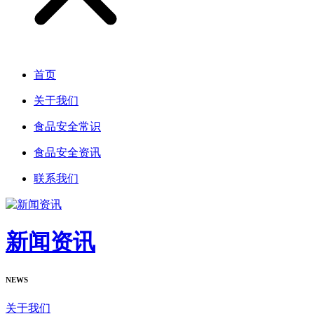
首页
关于我们
食品安全常识
食品安全资讯
联系我们
新闻资讯
NEWS
关于我们