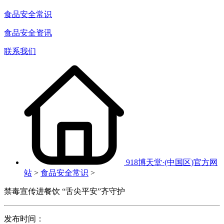
食品安全常识
食品安全资讯
联系我们
918博天堂·(中国区)官方网
站
>
食品安全常识
>
禁毒宣传进餐饮 “舌尖平安”齐守护
发布时间：