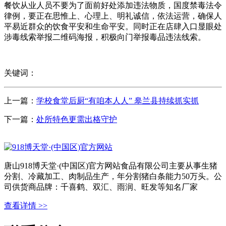
餐饮从业人员不要为了面前好处添加违法物质，国度禁毒法令
律例，要正在思惟上、心理上、明礼诚信，依法运营，确保人
平易近群众的饮食平安和生命平安。同时正在店肆入口显眼处
涉毒线索举报二维码海报，积极向门举报毒品违法线索。
关键词：
上一篇：
学校食堂后厨“有咱本人人” 皋兰县持续抓实抓
下一篇：
处所特色更需出格守护
唐山918博天堂·(中国区)官方网站食品有限公司主要从事生猪
分割、冷藏加工、肉制品生产，年分割猪白条能力50万头。公
司供货商品牌：千喜鹤、双汇、雨润、旺发等知名厂家
查看详情 >>