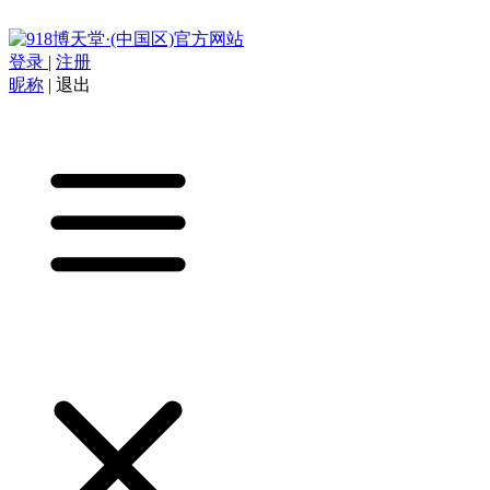
登录
|
注册
昵称
|
退出