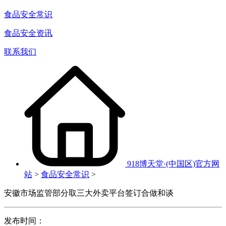
食品安全常识
食品安全资讯
联系我们
918博天堂·(中国区)官方网
站
>
食品安全常识
>
安徽市场监管部分取三大外卖平台签订合做和谈
发布时间：