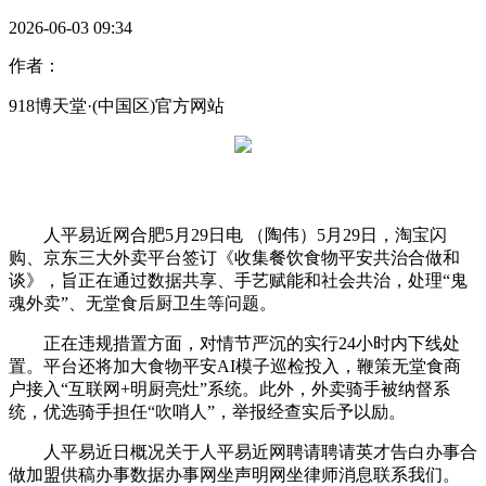
2026-06-03 09:34
作者：
918博天堂·(中国区)官方网站
人平易近网合肥5月29日电 （陶伟）5月29日，淘宝闪
购、京东三大外卖平台签订《收集餐饮食物平安共治合做和
谈》，旨正在通过数据共享、手艺赋能和社会共治，处理“鬼
魂外卖”、无堂食后厨卫生等问题。
正在违规措置方面，对情节严沉的实行24小时内下线处
置。平台还将加大食物平安AI模子巡检投入，鞭策无堂食商
户接入“互联网+明厨亮灶”系统。此外，外卖骑手被纳督系
统，优选骑手担任“吹哨人”，举报经查实后予以励。
人平易近日概况关于人平易近网聘请聘请英才告白办事合
做加盟供稿办事数据办事网坐声明网坐律师消息联系我们。