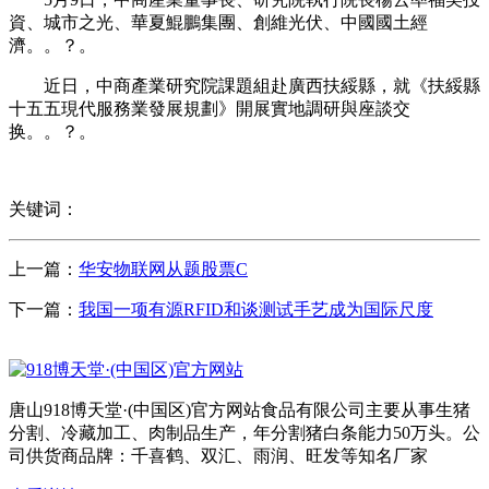
資、城市之光、華夏鯤鵬集團、創維光伏、中國國土經
濟。。？。
近日，中商產業研究院課題組赴廣西扶綏縣，就《扶綏縣
十五五現代服務業發展規劃》開展實地調研與座談交
换。。？。
关键词：
上一篇：
华安物联网从题股票C
下一篇：
我国一项有源RFID和谈测试手艺成为国际尺度
唐山918博天堂·(中国区)官方网站食品有限公司主要从事生猪
分割、冷藏加工、肉制品生产，年分割猪白条能力50万头。公
司供货商品牌：千喜鹤、双汇、雨润、旺发等知名厂家