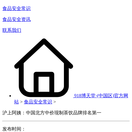
食品安全常识
食品安全资讯
联系我们
918博天堂·(中国区)官方网
站
>
食品安全常识
>
沪上阿姨：中国北方中价现制茶饮品牌排名第一
发布时间：