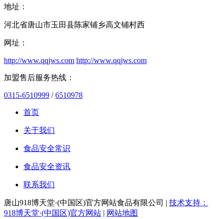
地址：
河北省唐山市玉田县陈家铺乡高文铺村西
网址：
http://www.qqjws.com
http://www.qqjws.com
加盟售后服务热线：
0315-6510999
/
6510978
首页
关于我们
食品安全常识
食品安全资讯
联系我们
唐山918博天堂·(中国区)官方网站食品有限公司 |
技术支持：
918博天堂·(中国区)官方网站
|
网站地图