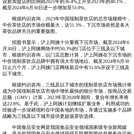
设新加盟店的比例由2021年的36.4%上升至2023年的48.1%，
截至2024年6月30日进一步增加至53.9%。
根据灼识咨询，2023年中国现制茶饮店的总市场规模中，
中价茶饮店的市场份额最大，达51.3%，下沉市场依然是各大
茶饮品牌关注的重要版图。
招股书显示，沪上阿姨十分重视下沉市场。截至2024年6
月30日，沪上阿姨网络中约50.3%的门店位于三线及以下城
市，根据灼识咨询，以门店总数计算，沪上阿姨在下沉市场的
中价现制茶饮店品牌中拥有强大市场地位。截至2024年6月30
日止六个月，沪上阿姨门店网络新店中有51.6%开设于三线及
以下城市。
根据灼识咨询，三线及以下城市的现制茶饮店市场预计将
成为中国现制茶饮店市场中增长最快的细分市场，按商品交易
总额（GMV）计算，2023年至2028年期间，复合年增长率将
达22.8%。基于此，沪上阿姨计划继续扩展业务，利用成功的
经验进一步深耕现时在中国各地的市场，并通过实施多个品牌
战略为三线及以下城市提供更超值茶饮选择。
中国食品安全网是我国食品安全领域国家级专业新闻媒
体。是当前我国食品安全领域获得互联网新闻信息服务许可的