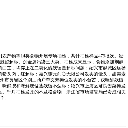
农产物等14类食物开展专项抽检，共计抽检样品479批次。经
药残留超标、沉金属污染三大类。抽检成果显示，食物添加剂超
的白芷，均存正在二氧化硫残留量超标问题；绍兴市越城区远扬
的猪头肉，红超标；嘉兴谦元商贸无限公司发卖的馒头，甜美素
台州市黄岩区个别工商户李文芳摊位发卖的小台芒，戊唑醇残留
，咪鲜胺和咪鲜胺锰盐残留不达标；绍兴市上虞区君良酱菜摊发
度。针对抽检发觉的不及格食物，浙江省市场监管局已责成相关
多？。