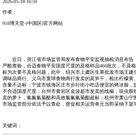
2026-05-18 16:59
作者：
918博天堂·(中国区)官方网站
近日，浙江省市场监管局发布食物平安监视抽检消息布告（20
严酷查验，合适食物平安国度尺度的及格样品466批次，不及
标为次要不及格问题，此中，绍兴市上虞区生果批发市场王建
调味品商行、义乌市寰球食物商行发卖的莴笋干，检出柠檬黄
含量不达标；宁波市镇海区庄市步行街小吃店便宜的烤冰脸，
不合适国度尺度；台州市黄岩区金波超市发卖的线椒，呋虫胺
卖的萝卜，氯氟氰菊酯和高效氯氟氰菊酯超标；杭州市萧山宁
市场监管部分依法予以查处，督促相关运营单元当即采纳下架
关键词：