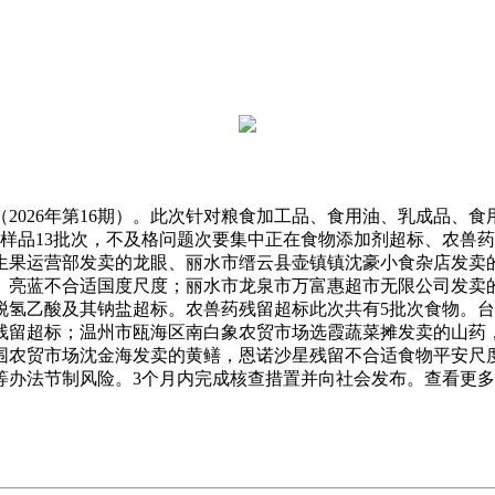
26年第16期）。此次针对粮食加工品、食用油、乳成品、食用
格样品13批次，不及格问题次要集中正在食物添加剂超标、农兽
生果运营部发卖的龙眼、丽水市缙云县壶镇镇沈豪小食杂店发卖
、亮蓝不合适国度尺度；丽水市龙泉市万富惠超市无限公司发卖
脱氢乙酸及其钠盐超标。农兽药残留超标此次共有5批次食物。
残留超标；温州市瓯海区南白象农贸市场选霞蔬菜摊发卖的山药
围农贸市场沈金海发卖的黄鳝，恩诺沙星残留不合适食物平安尺
等办法节制风险。3个月内完成核查措置并向社会发布。查看更