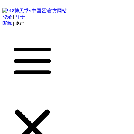
登录
|
注册
昵称
|
退出