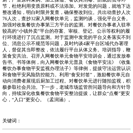
节，杜绝利用变质原料或不法添加。对发觉的问题，就地下达
整改通知，明白时限并复查，确保整改到位。共出动查抄人次
76人次，查抄32家入网餐饮单元，监测约谈，强化平台义务。
加强对收集餐饮办事第三方平台的监测。对餐饮办事者入驻率
较高的“小镇外卖”平台的存案、审核、登记、公示等权利的履
行环境进行了沉点监测。对于监测中发觉的平台义务落实不到
位、消息公示不规范等问题，及时约谈4家平台区域代办署理
人，督促其当即整改，依法履行平台从体义务。培训指导，鞭
策食安共治。召开入网餐饮单元食物平安培训会，通过发放奉
告书、书等体例，向入网餐饮单元普及《食物平安法》《收集
餐饮办事食物平安监视办理法子》等律例，提拔守法运营认识
和食物平安风险防控能力。利用“食安封签”，激励餐饮单元自
动向消费者展现后厨加工过程。对餐饮单元进行随拍监视，积
极参取社会共治。下一步，老城市场监管所问题导向和方针导
向，持续深化收集餐饮食物平安整治提拔，让群众“点餐”更安
心，“入口”更安心。（孟润涵）。
关键词：