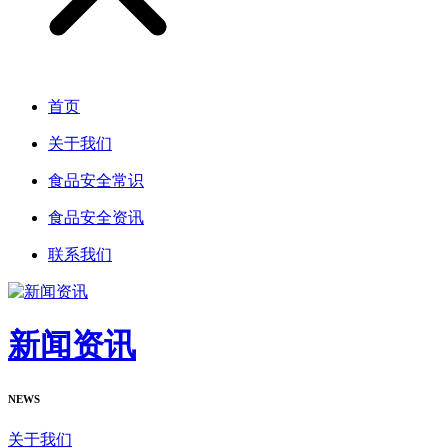
首页
关于我们
食品安全常识
食品安全资讯
联系我们
新闻资讯
NEWS
关于我们