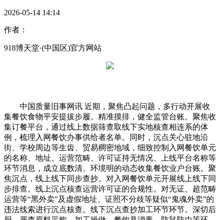
2026-05-14 14:14
作者：
918博天堂·(中国区)官方网站
中国质量旧事网讯 近期，聚焦凸起问题，多行动开展收
集餐饮食物平安提拔步履。精准摸排，健全监管台账。聚焦收
集订餐平台，通过线上数据筛查取线下实地核查相连系的体
例，梳理入网餐饮办事供给者名单。同时，沉点关心驻地沿
街、学校周边等生齿、贸易稠密地域，细致控制入网餐饮单元
的名称、地址、运营范畴、许可证持无情况、上线平台名称等
环节消息，成立底数清、环境明的动态收集餐饮业户台账。聚
焦沉点，线上线下同步查抄。对入网餐饮单元开展线上线下同
步排查。线上沉点核查运营许可证的合规性。对无证、超范畴
运营等“黑外卖”及虚假地址、证照不分歧等疑似“鬼魂外卖”的
违法线索进行沉点核查。线下沉点查抄加工环节环节。深切后
厨，严查原料采购、加工操做、餐饮具消毒、防鼠防虫等环