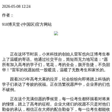
2026-05-08 12:24
作者：
918博天堂·(中国区)官方网站
正在这环节时辰，小米科技的创始人雷军也向泛博考生奉
上了温暖的寄语。他通过社交平台，简短而无力地写道：“愿
所有加入高考的学子们，笔花，考的全会，旗开告捷，不负韶
华！”雷军的祝愿如统一股暖流，温暖了无数考生和家长的。
跟着2025年高考大幕的拉开，社会纷纷向即将踏上科场的
学子们表达了夸姣的祝福。正在浩繁祝愿声中，企业界的们也
不破例。
正在这个充满但愿的季候里，每一位考生都怀揣着对将来
的憧憬，踏上了高考的征程。企业大佬们的祝愿不只是对他们
勤奋的承认，相信正在大师的配合勤奋下，每一位考生都能收