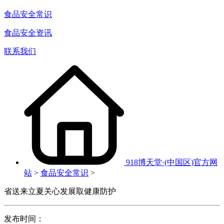
食品安全常识
食品安全资讯
联系我们
918博天堂·(中国区)官方网
站
>
食品安全常识
>
省送来立夏关心发展取健康防护
发布时间：