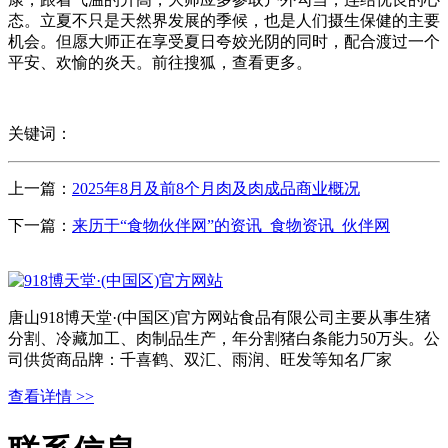
态。立夏不只是天然界发展的季候，也是人们摄生保健的主要
机会。但愿大师正在享受夏日夸姣光阴的同时，配合渡过一个
平安、欢愉的炎天。前往搜狐，查看更多。
关键词：
上一篇：
2025年8月及前8个月肉及肉成品商业概况
下一篇：
来历于“食物伙伴网”的资讯_食物资讯_伙伴网
唐山918博天堂·(中国区)官方网站食品有限公司主要从事生猪
分割、冷藏加工、肉制品生产，年分割猪白条能力50万头。公
司供货商品牌：千喜鹤、双汇、雨润、旺发等知名厂家
查看详情 >>