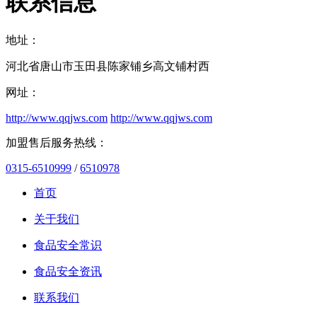
联系信息
地址：
河北省唐山市玉田县陈家铺乡高文铺村西
网址：
http://www.qqjws.com
http://www.qqjws.com
加盟售后服务热线：
0315-6510999
/
6510978
首页
关于我们
食品安全常识
食品安全资讯
联系我们