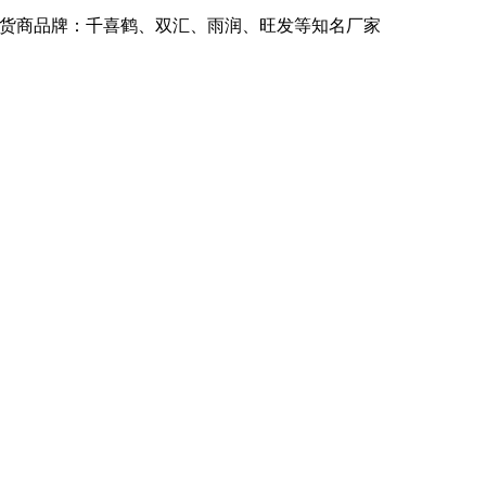
司供货商品牌：千喜鹤、双汇、雨润、旺发等知名厂家