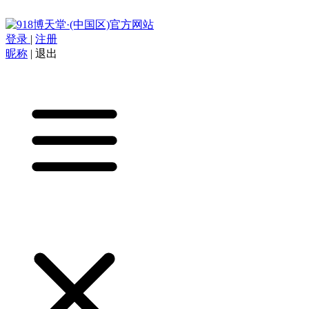
登录
|
注册
昵称
|
退出