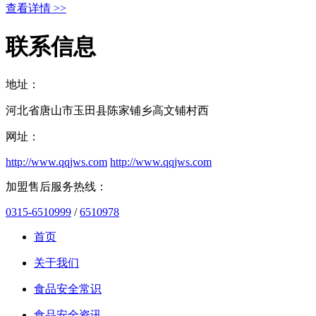
查看详情 >>
联系信息
地址：
河北省唐山市玉田县陈家铺乡高文铺村西
网址：
http://www.qqjws.com
http://www.qqjws.com
加盟售后服务热线：
0315-6510999
/
6510978
首页
关于我们
食品安全常识
食品安全资讯