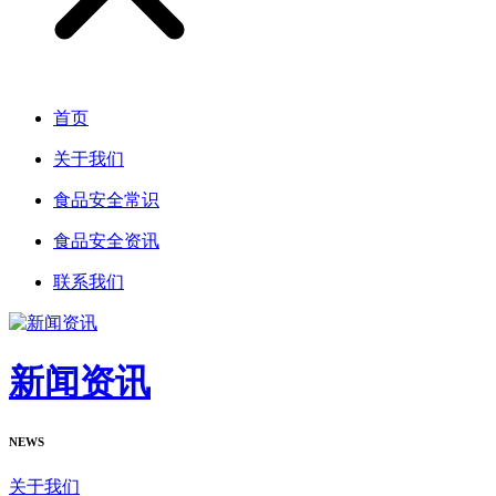
首页
关于我们
食品安全常识
食品安全资讯
联系我们
新闻资讯
NEWS
关于我们