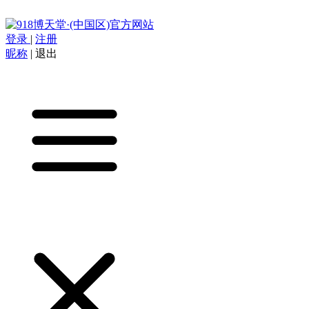
登录
|
注册
昵称
|
退出