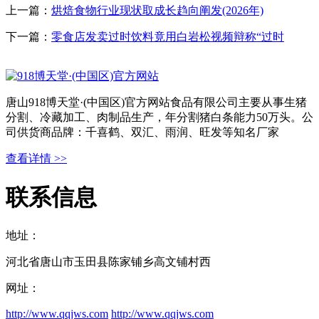
上一篇：
烘焙食物行业现状取成长趋向阐发(2026年)
下一篇：
零食店发卖过时饮料竟用白岩松视频辩称“过时
唐山918博天堂·(中国区)官方网站食品有限公司主要从事生猪
分割、冷藏加工、肉制品生产，年分割猪白条能力50万头。公
司供货商品牌：千喜鹤、双汇、雨润、旺发等知名厂家
查看详情 >>
联系信息
地址：
河北省唐山市玉田县陈家铺乡高文铺村西
网址：
http://www.qqjws.com
http://www.qqjws.com