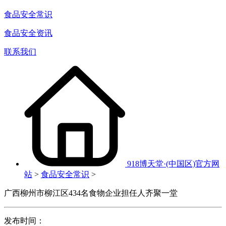
食品安全常识
食品安全资讯
联系我们
918博天堂·(中国区)官方网
站
>
食品安全常识
>
广西柳州市柳江区434名食物企业担任人齐聚一堂
发布时间：