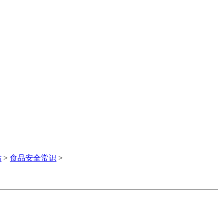
站
>
食品安全常识
>