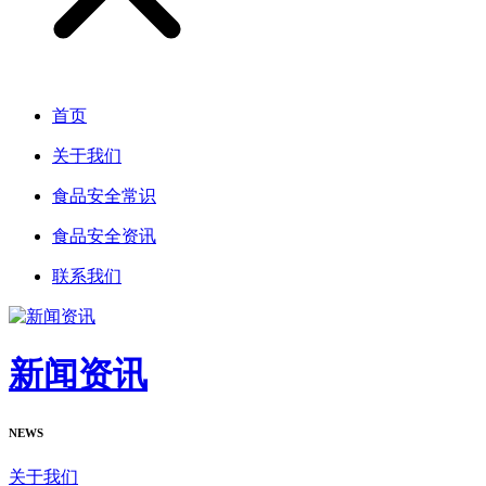
首页
关于我们
食品安全常识
食品安全资讯
联系我们
新闻资讯
NEWS
关于我们